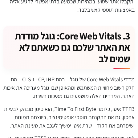
ותקבלו אתר שטוען במהירות שכמעט בלתי אפשרי להגיע אליה
באמצעות תוספי קאש בלבד.
3. Core Web Vitals: גוגל מודדת
את האתר שלכם גם כשאתם לא
שמים לב
מדדי Core Web Vitals של גוגל – בהם LCP, INP ו-CLS – הם
חלק חשוב מחוויית המשתמש ומהאופן שבו גוגל מעריכה את איכות
האתר. המדדים האלה מושפעים גם מאיכות השרת.
TTFB איטי, כלומר Time To First Byte, הוא סימן מובהק לבעיית
אחסון. גם אם התקנתם תוספי אופטימיזציה, כיווצתם תמונות
ושיפרתם את הקוד – שרת איטי ימשיך לעכב את טעינת האתר.