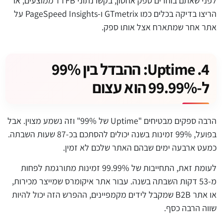
לפני שאתם בוחרים ספק אחסון, בקשו נתוני TTFB ממוצעים, או
הריצו בדיקה בכלים כמו GTmetrix ו-PageSpeed Insights על
אתר אחר שמתארח אצל אותו ספק.
4. Uptime: ההבדל בין 99%
ל-99.99% הוא עצום
הרבה ספקים מבטיחים "Uptime של 99%" וזה נשמע מצוין. אבל
בפועל, 99% זמינות בשנה יכולים להסתכם בכ-87 שעות השבתה.
כמעט ארבעה ימים שבהם האתר שלכם לא זמין.
לעומת זאת, התחייבות של 99.99% זמינות מתורגמת לפחות
מ-53 דקות השבתה בשנה. עבור אתר איקומרס שמייצר מכירות,
או אתר B2B שמקבל לידים מקמפיינים, ההפרש הזה יכול להיות
שווה הרבה כסף.