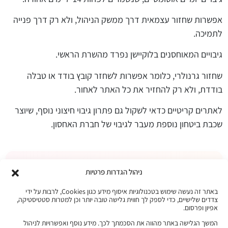
אפשרות שחזור עצמאית דרך ממשק הניהול, ולא רק דרך פנייה
לתמיכה.
גיבויים המאוחסנים בלוקיישן נפרד מהשרת הראשי.
שחזור גרנולרי, כלומר אפשרות לשחזר קובץ בודד או טבלה
בודדת, ולא רק להחזיר את כל האתר לאחור.
לאתרים קריטיים כדאי לשקול גם פתרון גיבוי חיצוני נוסף, שיוצר
שכבת ביטחון נוספת מעבר לגיבוי של חברת האחסון.
מלכודת ה-9.90: הסיכון שמסתתר
ניהול הגדרות פרטיות
במחיר מפתה
באתר זה נעשה שימוש בטכנולוגיות איסוף מידע כגון Cookies, לרבות על ידי
צדדים שלישיים, כדי לספק לך חווית גלישה טובה יותר וכן למטרות סטטיסטיקה,
אפיון ופרסום.
תמחור פיתוי הוא אחד הטריקים הוותיקים בתעשיית האחסון: 9.90
המשך הגלישה באתר מהווה את הסכמתך לכך. מידע נוסף ואפשרויות לניהול