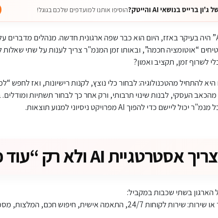
 ברייס בנושאי AI והייטק?
הוסיפו אותנו למועדפים שלכם בגוגל!
חים “אוטומציה חכמה”, ובאותו זמן המנמ"ר צריך לענות על שתי שאלות ל
בלי לשרוף זמן, תקציב ואמון?
היא להתחיל מהטכנולוגיה: לבחור כלי נוצץ, לקנות רישיונות, ואז לחפש “
מהכאב העסקי, לבנות שינוי תרבותי, ורק אחר כך לבחור תשתיות ומודלים. 
שם כדי להפוך AI מפרויקט ניסיוני למנוע תוצאות.
רטגיית AI ולא רק “עוד כלי”?
 הארגון בשתי שכבות במקביל:
ברמה החיצונית, בתוך מוצר או שירות: שירות לקוחות 24/7, התאמה אישית, חיפו