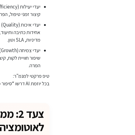
יעדי יעילות (Efficiency)
קיצור זמני טיפול, הפ
יעדי איכות (Quality)
אחידות כתיבה ותיעוד,
מדיניות, SLA וטון.
יעדי צמיחה (Growth)
המרה.
טיפ פרקטי למנמ"ר:
בכל יוזמת AI דרשו “סיפור מדידה” קצר: מה המדד היום, מה היעד, מי הבעלים של המדד, ואיך נמדוד אחרי 30/60/90 יום.
צעד 2
לאוטומציה