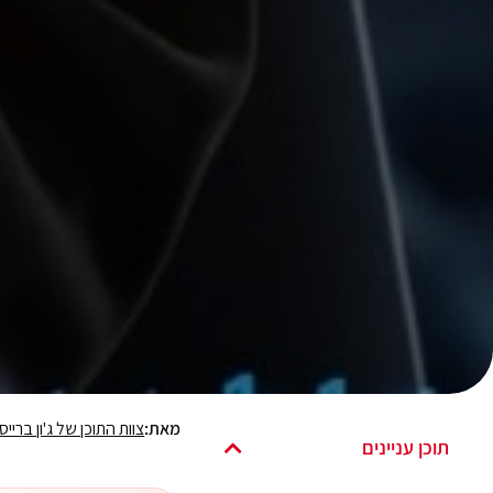
מאת:
צוות התוכן של ג'ון ברייס
תוכן עניינים