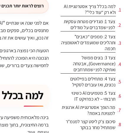
רוצים לראות יותר תכנים של ג'ון
למה בכלל צריך אסטרטגיית AI
ולא רק “עוד כלי”?
צעד 1: מגדירים מטרות עסקיות
לפני שמדברים על מודלים
מתנסים בכלים, ספקים מבטי
צעד 2: ממפים “כאבים”
זה נכון, ואיך עושים את זה 
ותהליכים שמועמדים לאוטומציה
חכמה
הטעות הכי נפוצה בארגונים 
צעד 3: בונים ממשל
הנכונה היא הפוכה: להתחיל 
(Governance), אבטחה
לחמישה צעדים ברורים, שכל מנמ"ר יכול ליי
ואתיקה לפני שמתרחבים
צעד 4: מתחילים בפיילוטים
נכונים, ואז עוברים לסקייל
למה בכלל צריך אסט
צעד 5: מטמיעים AI כשינוי
תרבותי – לא כפרויקט IT
מה הופך אסטרטגיית AI ארגונית
למצוינת באמת?
בינה מלאכותית משפיעה על
סיכום: צ'ק ליסט קצר למנמ"ר
שמתחיל מחר בבוקר
עצמם, ועוד.