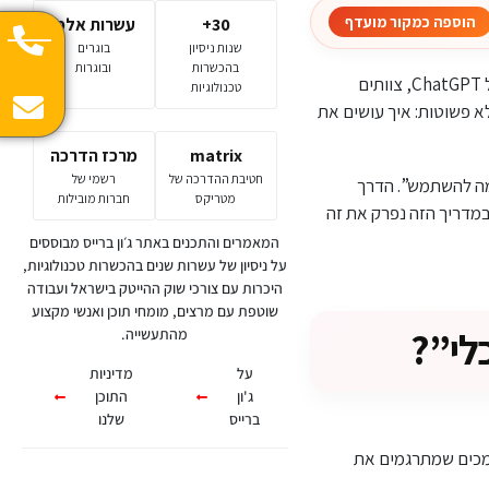
הוספה כמקור מועדף
30+
עשרות אלפי
שנות ניסיון
בוגרים
בהכשרות
ובוגרות
אם לפני שנה או שנתיים “AI” היה בעיקר באזז, היום הוא כבר שפה ארגונית חדשה. מנהלים מדברים על ChatGPT, צוותים
טכנולוגיות
א פשוטות: איך עושים את
matrix
מרכז הדרכה
חטיבת ההדרכה של
רשמי של
למה להשתמש”. הדרך
מטריקס
חברות מובילות
במדריך הזה נפרק את זה
המאמרים והתכנים באתר ג׳ון ברייס מבוססים
על ניסיון של עשרות שנים בהכשרות טכנולוגיות,
היכרות עם צורכי שוק ההייטק בישראל ועבודה
שוטפת עם מרצים, מומחי תוכן ואנשי מקצוע
מהתעשייה.
על
מדיניות
ג'ון
התוכן
ברייס
שלנו
ש חכם, המלצות, מסמכים שמתרגמים את