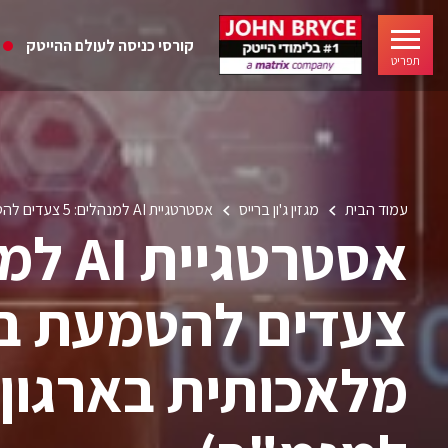
קורסי כניסה לעולם ההייטק
תפריט
עמוד הבית
מגזין ג'ון ברייס
אסטרטגיית AI למנהלים: 5 צעדים להטמעת בינה מלאכותית בארגון (מדריך למנמ"ר)
צעדים להטמעת בי
מלאכותית בארגון 