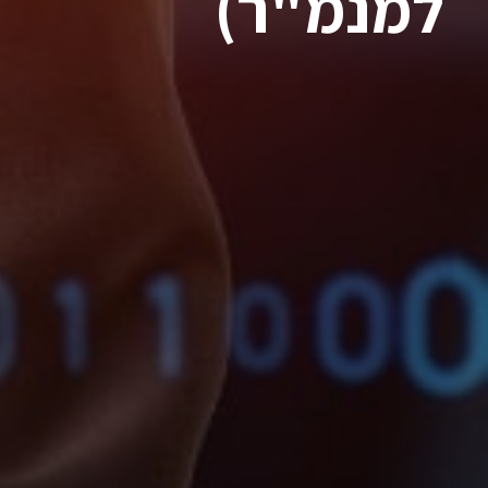
למנמ"ר)