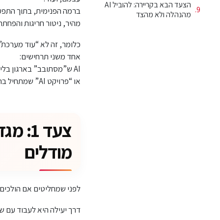
הצעד הבא בקריירה: להוביל AI
ברמה הפנימית, בתוך התפעול
מהנהלה ולא מהצד
מהיר, ניטור חריגות והפחתת
כלומר, זה לא “עוד מערכת”
אחד משני תרחישים:
AI ש”מסתובב” בארגון בלי שליטה (כל אחד משתמש בכלים שונים, על דאטה שונה, עם רמת סיכון שונה)
או “פרויקט AI” שמתחיל בהתלהבות ונגמר בפיילוט שלא באמת נכנס לעבודה היומיומית.
צעד 1
מודלים
לפני שמחליטים אם הולכים על Copilot, מודל פרטי, או פתרון SaaS, צריך לנסח תשובה ברורה לשאלה: מה אנח
דרך יעילה היא לעבוד עם של