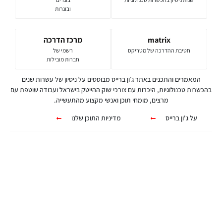
ובוגרות
matrix
מרכז הדרכה
חטיבת ההדרכה של מטריקס
רשמי של
חברות מובילות
המאמרים והתכנים באתר ג׳ון ברייס מבוססים על ניסיון של עשרות שנים
בהכשרות טכנולוגיות, היכרות עם צורכי שוק ההייטק בישראל ועבודה שוטפת עם
מרצים, מומחי תוכן ואנשי מקצוע מהתעשייה.
על ג'ון ברייס
מדיניות התוכן שלנו
קורסים אונליין
מגוון ערכות מקוונות ללמידה עצמית