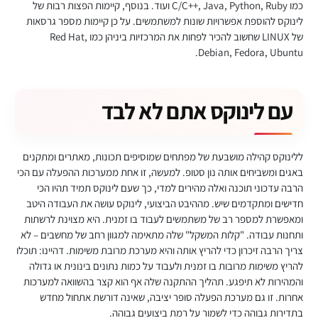
כמו C/C++, Java, Python, Ruby ועוד. בנוסף, קיימות הפצות רבות של
לינוקס להוספת אפשרויות שונות למשתמשים. על כן קיימות מספר גרסאות
של LINUX שחשוב להכיר לפחות את המרכזיות ביניהן כמו Red Hat,
Debian, Fedora, Ubuntu.
עם לינוקס אתם לא לבד
ללינוקס קהילה מושבעת של מפתחים שמוסיפים תכונות, מאתרים ומתקנים
באגים ומשביחים אותה נון סטופ. למעשה, זו אחת ממערכות ההפעלה עם הכי
הרבה עדכוני תוכנה ואלה מהירים למדי, כך שעם לינוקס תמיד תהיו הכי
חדישים ומתקדמים שיש. מההיבט הביצועי, לינוקס עושה את העבודה היטב
ומאפשרת למספר רב של משתמשים לעבוד בו זמנית. היא מצוינת לרשתות
ותחנות עבודה. "קלות המשקל" שלה מתאימה למגוון רחב של מחשבים – לא
צריך הרבה זיכרון כדי להריץ אותה והיא מערכת מרובת משימות. דהיינו: תוכלו
להריץ משימות מרובות בו זמנית ולעבוד על כמות נתונים בינונית או גדולה
והמהירות לא תיפגע. תהליך ההתקנה שלה אף הוא קצר בהשוואה למערכות
אחרות. זו גם מערכת הפעלה סופר יציבה, שאינה דורשת אתחול מחדש
בתדירות גבוהה כדי לשמור על רמת ביצועים גבוהה.