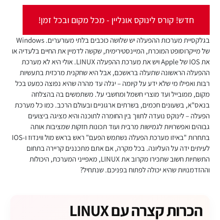
חדש! קורס לינוקס אונליין - מכל מקום ובכל זמן!
בגלקסיית מערכות ההפעלה יש שלושה כוכבים בלתי מעורערים. Windows
של מייקרוסופט המוכרת, המיינסטירימית, שקשה לדמיין את החיים בלעדיה או
את IOS של Apple ויש את מערכת ההפעלה LINUX. אולי היא לא מערכת
ההפעלה הראשונה שתעלה בראשכם, אבל היא שחקנית מרכזית בתעשיות
רבות ואפילו מי שלא ידע על קיומה – יגלה עד מהרה שהיא נפוצה כמעט בכל
מקום, ממובייל ועד מוצרי חשמל ומחשבי על. משתמשים בה בהצלחה
בנאס"א, בשעונים חכמים, בשרתים ארגוניים ובעולם הרכב. כמו כל מערכת
הפעלה – לינוקס נועדה לתווך בין החומרה לתוכנה והיא מציגה ביצועים
גבוהים ואפשרויות לגמישות מרבית ועוד תכונות חזקות שמציבות אותה
בתחרות "באיזו מערכת הפעלה נשתמש הפעם" ראש בראש מול ווינדוז ו-IOS
לעיתים ידה על העליונה. בכל מקרה, אם אתם מתכננים קריירה בתחום
התשתיות חשוב שתכירו מקרוב את LINUX, מאפייני המערכת, היכולות
וההזדמנויות שהיא יכולה לפתוח בפניכם. שנתחיל?
הכרות קצרה עם LINUX