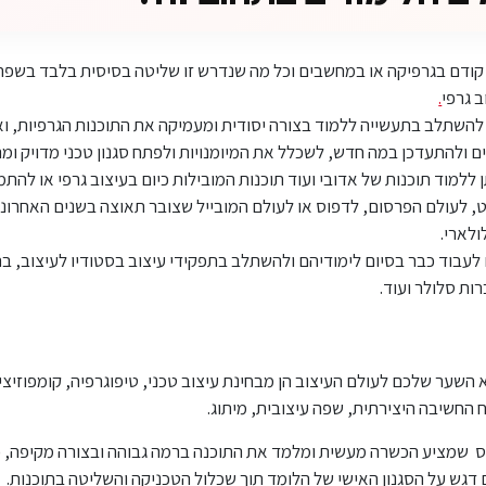
ע קודם בגרפיקה או במחשבים וכל מה שנדרש זו שליטה בסיסית בלבד בשפה 
ב גרפי
.
להשתלב בתעשייה ללמוד בצורה יסודית ומעמיקה את התוכנות הגרפיות, ואפ
 ולהתעדכן במה חדש, לשכלל את המיומנויות ולפתח סגנון טכני מדויק ומר
 ללמוד תוכנות של אדובי ועוד תוכנות המובילות כיום בעיצוב גרפי או לה
, לעולם הפרסום, לדפוס או לעולם המובייל שצובר תאוצה בשנים האחרונ
לארי.
בוד כבר בסיום לימודיהם ולהשתלב בתפקידי עיצוב בסטודיו לעיצוב, בת
ות סלולר ועוד.
שער שלכם לעולם העיצוב הן מבחינת עיצוב טכני, טיפוגרפיה, קומפוזיצי
ח החשיבה היצירתית, שפה עיצובית, מיתוג.
ס שמציע הכשרה מעשית ומלמד את התוכנה ברמה גבוהה ובצורה מקיפה, כו
דגש על הסגנון האישי של הלומד תוך שכלול הטכניקה והשליטה בתוכנות.