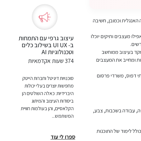
האנגלית וכמובן, חשיבה
ילו מעצבים ותיקים יוכלו
עיצוב גרפי עם התמחות
שים.
ב- UI UX בשילוב כלים
וטכנולוגיות AI
תמקד בעיצוב ממוחשב
ות ומחייב את המעצבים
374 שעות אקדמאיות
י דפוס, משרדי פרסום
סוכנויות דיגיטל וחברות הייטק
מחפשות יוצרים בעלי יכולות
היברידיות: כאלה השולטים הן
ביסודות העיצוב והמיתוג
הקלאסיים, והן בעולמות חוויית
ה, עבודה בשכבות, צבע,
המשתמש...
לל לימוד של התוכנות
ספרו לי עוד