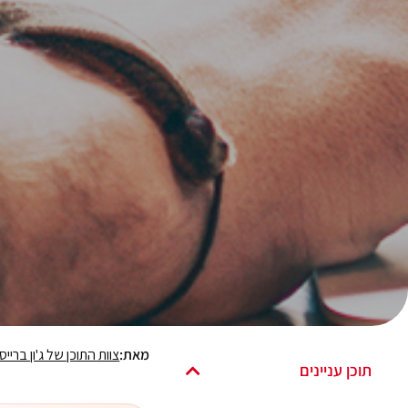
מאת:
צוות התוכן של ג'ון ברייס
תוכן עניינים