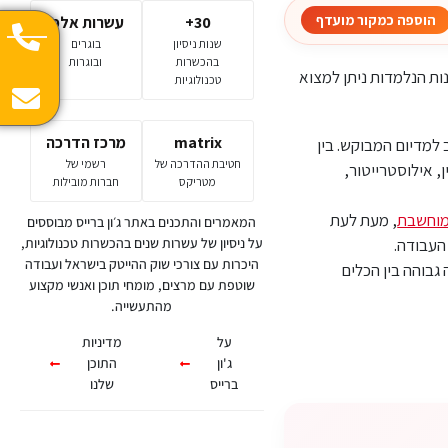
הוספה כמקור מועדף
30+
עשרות אלפי
שנות ניסיון
בוגרים
בהכשרות
ובוגרות
ות הנלמדות ניתן למצוא
טכנולוגיות
matrix
מרכז הדרכה
 למדיום המבוקש. בין
חטיבת ההדרכה של
רשמי של
, אילוסטרייטור,
מטריקס
חברות מובילות
מוחשבת
, מעת לעת
המאמרים והתכנים באתר ג׳ון ברייס מבוססים
העבודה.
על ניסיון של עשרות שנים בהכשרות טכנולוגיות,
היכרות עם צורכי שוק ההייטק בישראל ועבודה
גבוהה בין הכלים
שוטפת עם מרצים, מומחי תוכן ואנשי מקצוע
מהתעשייה.
על
מדיניות
ג'ון
התוכן
ברייס
שלנו