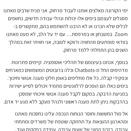
ימי הקורונה מאלצים אותנו לעבוד מרחוק. אני מניח שרבים מאתנו
מסגלים לעצמם בימים אלו יכולות ונהלי עבודה חדשים, נחשפים
לכלים שלא הכרנו או לא הרבנו להשתמש בהם, מתקשרים ב-
Zoom
במטבחון או במרפסת… עם יד על הלב, לא מעט מאתנו
בוודאי מופתעים מהחוויה ודווקא לטובה, אני חוויתי זאת במהלך
השנים בהן התחלתי ללמד מרחוק.
בנוסף, אנחנו בעיצומם של תהליכי אוטומציה. קיימים פתרונות
מדהימים החל מ-
Chatbots
וכלה ברובוטים המשמשים כמארחים
וכפקידי קבלה. כל אלו מחליפים באופן חלקי מענה אנושי וחיכוך.
בימים כאלו הם הופכים לרלוונטיים מתמיד ויכולים לסייע ישירות
במניעת הדבקה. במקום לקבל מענה אנושי איכותי שמסכן
בהדבקות ניתן לתת מענה ראשוני ולנהל מעקב ללא מגע יד אדם.
אל מול החששות וחוסר הנוחות הנכפה עלינו נחסכות מאתנו
ומהארגון ההוצאות על תחזוקה שוטפת של משרדים ומתחתי
עבודה, בזבוז המוני של שעות עבודה, עמידה בפקקים ועוד..