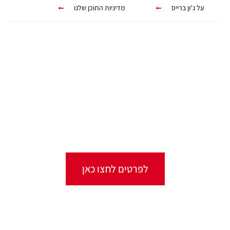
על ג'ון ברייס
מדיניות התוכן שלנו
קורסים אונליין
מגוון ערכות מקוונות ללמידה עצמית
מכל מקום ובכל זמן שנוח לכם!
לפרטים לחצו כאן