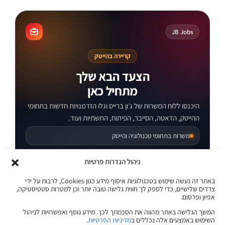
קורסים מקוונים
JB Jobs
קריירה בהייטק
הצעד הבא שלך
מתחיל כאן
היכנסו ללוח המשרות של ג׳ון ברייס וגלו הזדמנויות חדשות בתחומי
ההייטק, הדאטה, הסייבר, הפיתוח, התשתיות ועוד.
משרות בתחומי טכנולוגיה והייטק
מתאים לבוגרים ולמחפשי עבודה
ניהול הגדרות פרטיות
באתר זה נעשה שימוש בטכנולוגיות איסוף מידע כגון Cookies, לרבות על ידי
עדכונים והזדמנויות במקום אחד
צדדים שלישיים, כדי לספק לך חווית גלישה טובה יותר וכן למטרות סטטיסטיקה,
אפיון ופרסום.
לצפייה במשרות
המשך הגלישה באתר מהווה את הסכמתך לכך. מידע נוסף ואפשרויות לניהול
השימוש באמצעים אלה נכללים ב
מדיניות הפרטיות
.
לוח המשרות של ג׳ון ברייס