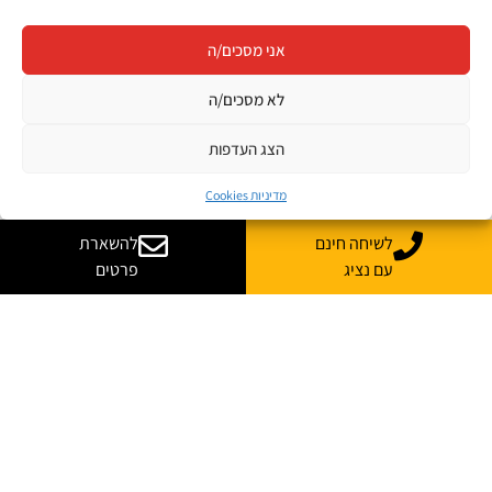
אני מסכים/ה
לא מסכים/ה
הצג העדפות
מדיניות Cookies
לשיחה חינם
להשארת
עם נציג
פרטים
עסקת ענק ישראלית בסייבר: Cyera בדרך לרכוש את Oasis Security
בכמיליארד דולר
אחת מעסקאות הסייבר המסקרנות של שנת 2026 נחשפה ממש לאחרונה: חברת Cyera
הודיעה כי חתמה על הצהרת כוונות לרכישת הסטארטאפ הישראלי Oasis Security,
בעסקה המוערכת בכמיליארד דולר, והיא כפופה לחתימה על הסכם מחייב ולהשלמת
התנאים הנדרשים.
קרא עוד »