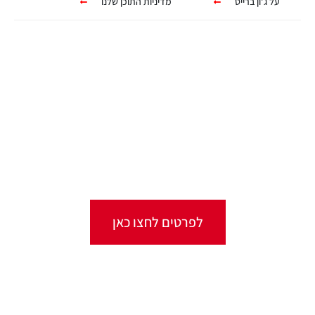
על ג'ון ברייס
מדיניות התוכן שלנו
קורסים אונליין
מגוון ערכות מקוונות ללמידה עצמית
מכל מקום ובכל זמן שנוח לכם!
לפרטים לחצו כאן