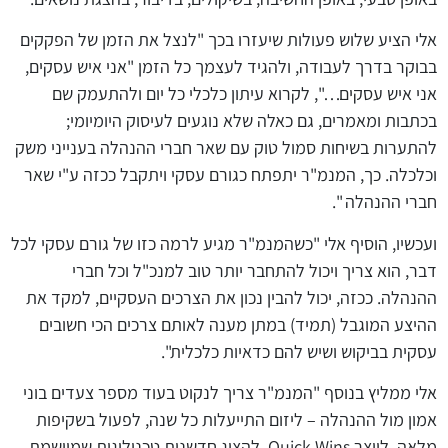
אלי הציע שלוש פעולות שיעזרו בכך "לנצל את הזמן של הפקקים
בבוקר בדרך לעבודה, ולהגיד לעצמך כל הזמן "אני איש עסקים,
אני איש עסקים…", לקרוא עיתון כלכלי כל יום ולהתעמק שם
בכתבות ומאמרים, גם כאלה שלא נוגעים לעיסוק היומיומי;
להתערות בשיחות סמול טוק עם שאר חברי ההנהלה בענייני משק
וכלכלה. כך, המנמ"ר יתפתח כגורם עסקי ויתקבל ככזה ע"י שאר
חברי ההנהלה ".
ועכשיו, הוסיף אלי "כשהמנמ"ר מגיע לרמה כזו של גורם עסקי לכל
דבר, הוא צריך ויכול להתחבר יותר טוב למנכ"ל וכל חברי
ההנהלה. ככזה, יכול להבין נכון את הצרכים העסקיים, למקד את
ההיצע המוגבל (תמיד) במתן מענה לאותם צרכים הכי חשובים
עסקית בביקוש ושיש להם כדאיות כלכלית".
אלי ממליץ בנוסף "המנמ"ר צריך לנקוט בעוד מספר צעדים בוני
אמון מול ההנהלה – ליזום התייעלות כל שנה, לפעול בשקיפות
מלאה, לייצר Quick Wins, להציג חדשנות טכנולוגית שמיישמת