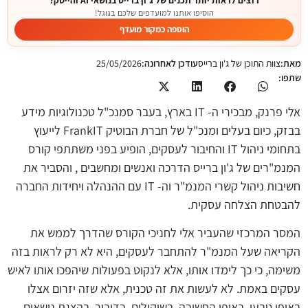
הוסיפו אותנו למועדפים שלכם בגוגל!
הוספה כמקור מועדף
מאת:
צוות התוכן של ג'ון ברייס
עודכן לאחרונה:
25/05/2026
שתפו:
אלי פרנק, מבכירי ה- IT בארץ, בעבר סמנכ"ל טכנולוגיות מידע
בבזק, כיום בעלים ומנכ"ל של חברת הבוטיק FrankIT לייעוץ
בתחומי ניהול IT והחיבור לעסקים, הופיע בפני משתתפי קורס
המנמ"רים של ג'ון ברייס הדרכה ואנשים ומחשבים , והסביר את
חשיבות ניהול קשרי המנמ"ר וה- IT עם ההנהלה ויחידות החברה
להבטחת הצלחה עסקית.
המסר המרכזי שהעביר אלי לחניכי הקורס שהדרך לממש את
הקריאה שעל המנמ"ר להתחבר לעסקים, היא לא רק לראות בזה
משימה, כי כך לימדו אותו, אלא לנקוט בפעולות שיהפכו אותו לאיש
עסקים באמת. לא לעשות את זה טכנית, אלא שזה יזרום אצלו
באופן טבעי, באופן החשיבה, בשיקולים, בדיבור, בהצגת נושאים.