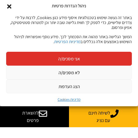
ניהול הגדרות פרטיות
באתר זה נעשה שימוש בטכנולוגיות איסוף מידע כגון Cookies, לרבות על ידי
צדדים שלישיים, כדי לספק לך חווית גלישה טובה יותר וכן למטרות סטטיסטיקה,
אפיון ופרסום.
המשך הגלישה באתר מהווה את הסכמתך לכך. מידע נוסף ואפשרויות לניהול
השימוש באמצעים אלה נכללים ב
מדיניות הפרטיות
.
אני מסכים/ה
לא מסכים/ה
עסקת ענק ישראלית בסייבר: Cyera בדרך לרכוש את Oasis Security
הצג העדפות
בכמיליארד דולר
אחת מעסקאות הסייבר המסקרנות של שנת 2026 נחשפה ממש לאחרונה: חברת Cyera
מדיניות Cookies
הודיעה כי חתמה על הצהרת כוונות לרכישת הסטארטאפ הישראלי Oasis Security,
בעסקה המוערכת בכמיליארד דולר, והיא כפופה לחתימה על הסכם מחייב ולהשלמת
לשיחה חינם
להשארת
התנאים הנדרשים.
עם נציג
פרטים
קרא עוד »