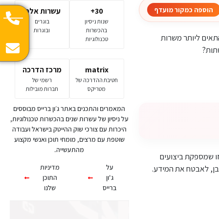
הוספה כמקור מועדף
30+
עשרות אלפי
שנות ניסיון
בוגרים
בהכשרות
ובוגרות
תאים ליותר משרות
טכנולוגיות
תות?
matrix
מרכז הדרכה
חטיבת ההדרכה של
רשמי של
מטריקס
חברות מובילות
המאמרים והתכנים באתר ג׳ון ברייס מבוססים
על ניסיון של עשרות שנים בהכשרות טכנולוגיות,
היכרות עם צורכי שוק ההייטק בישראל ועבודה
שוטפת עם מרצים, מומחי תוכן ואנשי מקצוע
מהתעשייה.
הנוגע למערכת ההפעלה הזו שמספקת ביצועים
על
מדיניות
בן, לאבטח את המידע.
ג'ון
התוכן
ברייס
שלנו