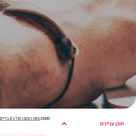
מאת:
צוות התוכן של ג'ון ברייס
תוכן עניינים