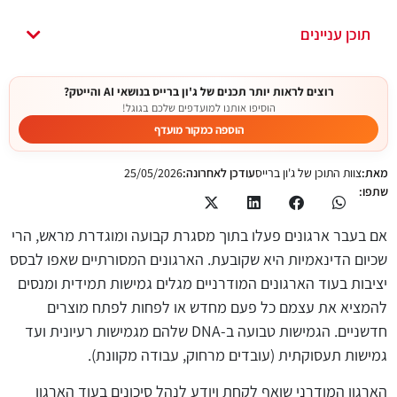
תוכן עניינים
רוצים לראות יותר תכנים של ג'ון ברייס בנושאי AI והייטק?
הוסיפו אותנו למועדפים שלכם בגוגל!
הוספה כמקור מועדף
מאת:
צוות התוכן של ג'ון ברייס
עודכן לאחרונה:
25/05/2026
שתפו:
אם בעבר ארגונים פעלו בתוך מסגרת קבועה ומוגדרת מראש, הרי
שכיום הדינאמיות היא שקובעת. הארגונים המסורתיים שאפו לבסס
יציבות בעוד הארגונים המודרניים מגלים גמישות תמידית ומנסים
להמציא את עצמם כל פעם מחדש או לפחות לפתח מוצרים
חדשניים. הגמישות טבועה ב-DNA שלהם מגמישות רעיונית ועד
גמישות תעסוקתית (עובדים מרחוק, עבודה מקוונת).
הארגון המודרני שואף לקחת ויודע לנהל סיכונים בעוד הארגון