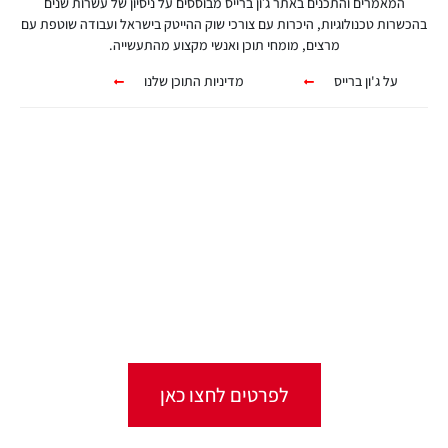
המאמרים והתכנים באתר ג׳ון ברייס מבוססים על ניסיון של עשרות שנים
בהכשרות טכנולוגיות, היכרות עם צורכי שוק ההייטק בישראל ועבודה שוטפת עם
מרצים, מומחי תוכן ואנשי מקצוע מהתעשייה.
על ג'ון ברייס
מדיניות התוכן שלנו
קורסים אונליין
מגוון ערכות מקוונות ללמידה עצמית
מכל מקום ובכל זמן שנוח לכם!
לפרטים לחצו כאן