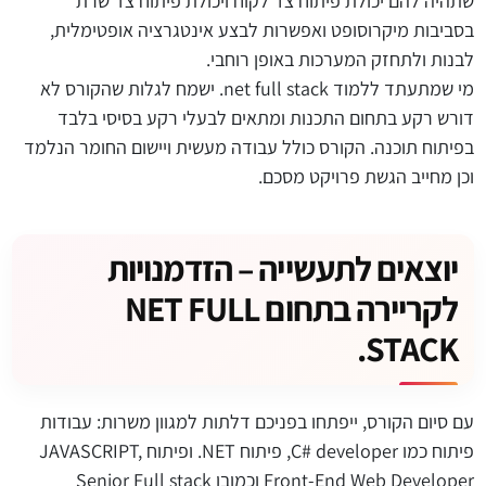
שתהיה להם יכולת פיתוח צד לקוח ויכולת פיתוח צד שרת
בסביבות מיקרוסופט ואפשרות לבצע אינטגרציה אופטימלית,
לבנות ולתחזק המערכות באופן רוחבי.
מי שמתעתד ללמוד net full stack. ישמח לגלות שהקורס לא
דורש רקע בתחום התכנות ומתאים לבעלי רקע בסיסי בלבד
בפיתוח תוכנה. הקורס כולל עבודה מעשית ויישום החומר הנלמד
וכן מחייב הגשת פרויקט מסכם.
יוצאים לתעשייה – הזדמנויות
לקריירה בתחום NET FULL
STACK.
עם סיום הקורס, ייפתחו בפניכם דלתות למגוון משרות: עבודות
פיתוח כמו C# developer, פיתוח NET. ופיתוח JAVASCRIPT,
Front-End Web Developer וכמובן Senior Full stack