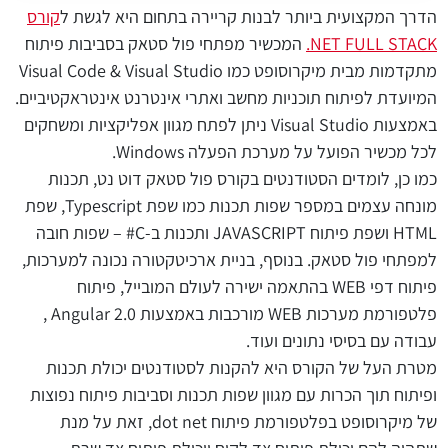
הדרך המקצועית ביותר לבנות קריירה בתחום היא לגשת ל
קורס
NET FULL STACK.
המכשיר מפתחי פול סטאק בסביבות פיתוח
מתקדמות מבית מיקרוסופט כמו Visual Code & Visual Studio
המיועדת לפיתוח תוכניות מחשב ואתרי אינטרנט אינטראקטיביים.
באמצעות Visual Studio ניתן לפתח מגוון אפליקציות ומשחקים
לכל מכשיר הפועל על מערכת הפעלה Windows.
כמו כן, לומדים הסטודנטים בקורס פול סטאק דוט נט, תכנות
מונחה עצמים במספר שפות תכנות כמו שפת Typescript, שפת
HTML ושפת פיתוח JAVASCRIPT ותכנות ב-C# – שפות חובה
למפתחי פול סטאק. בנוסף, בניית ארכיטקטורה נכונה למערכות,
פיתוח דפי WEB בהתאמה ישירה לעולם המובייל, פיתוח
פלטפורמת מערכות WEB מורכבות באמצעות Angular 2.0 ,
עבודה עם בסיסי נתונים ועוד.
מטרת העל של הקורס היא להקנות לסטודנטים יכולת תכנות
ופיתוח תוך הכרות עם מגוון שפות תכנות וסביבות פיתוח נפוצות
של מיקרוסופט בפלטפורמת פיתוח dot net, זאת על מנת