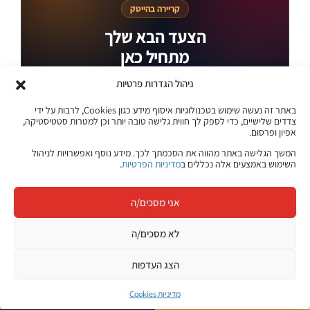
קריירה בהייטק
הצעד הבא שלך
מתחיל כאן
היכנסו ללוח המשרות של ג׳ון ברייס וגלו הזדמנויות חדשות בתחומי
ניהול הגדרות פרטיות
ההייטק, הדאטה, הסייבר, הפיתוח, התשתיות ועוד.
באתר זה נעשה שימוש בטכנולוגיות איסוף מידע כגון Cookies, לרבות על ידי
משרות בתחומי טכנולוגיה והייטק
צדדים שלישיים, כדי לספק לך חווית גלישה טובה יותר וכן למטרות סטטיסטיקה,
אפיון ופרסום.
מתאים לבוגרים ולמחפשי עבודה
המשך הגלישה באתר מהווה את הסכמתך לכך. מידע נוסף ואפשרויות לניהול
השימוש באמצעים אלה נכללים ב
מדיניות הפרטיות
.
עדכונים והזדמנויות במקום אחד
אני מסכים/ה
לצפייה במשרות
לא מסכים/ה
לוח המשרות של ג׳ון ברייס
הצג העדפות
מדיניות Cookies