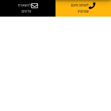
לשיחה חינם
להשארת
עם נציג
פרטים
עסקת ענק ישראלית בסייבר: Cyera בדרך לרכוש את Oasis Security
בכמיליארד דולר
אחת מעסקאות הסייבר המסקרנות של שנת 2026 נחשפה ממש לאחרונה: חברת Cyera
הודיעה כי חתמה על הצהרת כוונות לרכישת הסטארטאפ הישראלי Oasis Security,
בעסקה המוערכת בכמיליארד דולר, והיא כפופה לחתימה על הסכם מחייב ולהשלמת
התנאים הנדרשים.
קרא עוד »