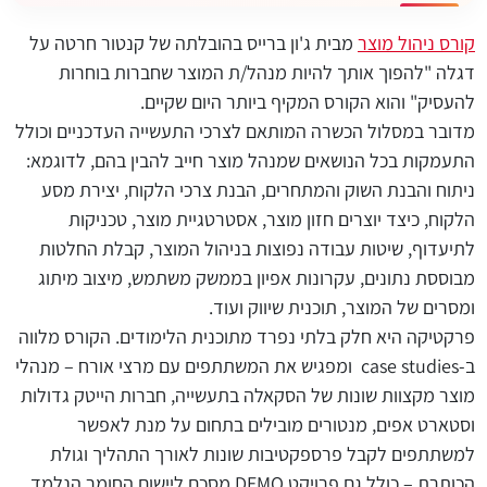
קורס ניהול מוצר
מבית ג'ון ברייס בהובלתה של קנטור חרטה על
דגלה "להפוך אותך להיות מנהל/ת המוצר שחברות בוחרות
להעסיק" והוא הקורס המקיף ביותר היום שקיים.
מדובר במסלול הכשרה המותאם לצרכי התעשייה העדכניים וכולל
התעמקות בכל הנושאים שמנהל מוצר חייב להבין בהם, לדוגמא:
ניתוח והבנת השוק והמתחרים, הבנת צרכי הלקוח, יצירת מסע
הלקוח, כיצד יוצרים חזון מוצר, אסטרטגיית מוצר, טכניקות
לתיעדוף, שיטות עבודה נפוצות בניהול המוצר, קבלת החלטות
מבוססת נתונים, עקרונות אפיון בממשק משתמש, מיצוב מיתוג
ומסרים של המוצר, תוכנית שיווק ועוד.
פרקטיקה היא חלק בלתי נפרד מתוכנית הלימודים. הקורס מלווה
ב-
case studies
ומפגיש את המשתתפים עם מרצי אורח – מנהלי
מוצר מקצוות שונות של הסקאלה בתעשייה, חברות הייטק גדולות
וסטארט אפים, מנטורים מובילים בתחום על מנת לאפשר
למשתתפים לקבל פרספקטיבות שונות לאורך התהליך וגולת
הכותרת – כולל גם פרויקט
DEMO
מסכם ליישום החומר הנלמד.