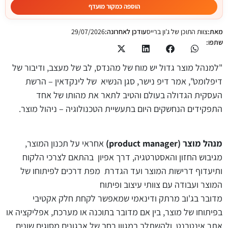
הוספה כמקור מועדף
מאת:
צוות התוכן של ג'ון ברייס
עודכן לאחרונה:
29/07/2026
שתפו:
"למנהל מוצר גדול יש מוח של מהנדס, לב של מעצב, ודיבור של
דיפלומט", אמר דיפ נישר, סגן הנשיא של לינקדאין – הרשת
העסקית הגדולה בעולם והטיב לתאר את מהותו של אחד
התפקידים הנחשקים היום בתעשיית הטכנולוגיה – ניהול מוצר.
מנהל מוצר (
product manager
)
אחראי על תכנון המוצר,
מגיבוש החזון והאסטרטגיה, דרך אפיון בהתאם לצרכי הלקוח
ותיעדוף דרישות המוצר ועד הגדרת מפת דרכים לפיתוחו של
המוצר ועבודה עם צוותי עיצוב ופיתוח
מדובר בג'וב מרתק ודינאמי שמאפשר לקחת חלק אקטיבי
בפיתוחו של מוצר, בין אם מדובר בתוכנה או מערכת, אפליקציה או
אתר אינטרנט, ולהשתלב במגוון רחב של ארגונים מסוגים שונים,