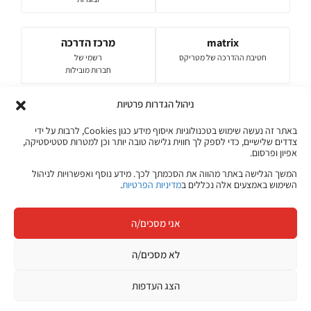
matrix
מרכז הדרכה
חטיבת ההדרכה של מטריקס
רשמי של
חברות מובילות
המאמרים והתכנים באתר ג׳ון ברייס מבוססים על ניסיון של עשרות שנים
ניהול הגדרות פרטיות
בהכשרות טכנולוגיות, היכרות עם צורכי שוק ההייטק בישראל ועבודה שוטפת עם
מרצים, מומחי תוכן ואנשי מקצוע מהתעשייה.
באתר זה נעשה שימוש בטכנולוגיות איסוף מידע כגון Cookies, לרבות על ידי
צדדים שלישיים, כדי לספק לך חווית גלישה טובה יותר וכן למטרות סטטיסטיקה,
על ג'ון ברייס
מדיניות התוכן שלנו
אפיון ופרסום.
המשך הגלישה באתר מהווה את הסכמתך לכך. מידע נוסף ואפשרויות לניהול
השימוש באמצעים אלה נכללים ב
מדיניות הפרטיות
.
אני מסכים/ה
קורסים אונליין
לא מסכים/ה
מגוון ערכות מקוונות ללמידה עצמית
הצג העדפות