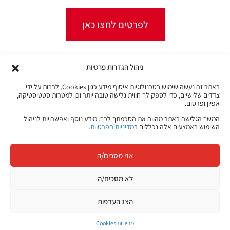
לפרטים לחצו כאן
ניהול הגדרות פרטיות
באתר זה נעשה שימוש בטכנולוגיות איסוף מידע כגון Cookies, לרבות על ידי
קורסים מקוונים
צדדים שלישיים, כדי לספק לך חווית גלישה טובה יותר וכן למטרות סטטיסטיקה,
אפיון ופרסום.
JB Jobs
המשך הגלישה באתר מהווה את הסכמתך לכך. מידע נוסף ואפשרויות לניהול
השימוש באמצעים אלה נכללים ב
מדיניות הפרטיות
.
קריירה בהייטק
אני מסכים/ה
הצעד הבא שלך
מתחיל כאן
לא מסכים/ה
היכנסו ללוח המשרות של ג׳ון ברייס וגלו הזדמנויות חדשות בתחומי
הצג העדפות
ההייטק, הדאטה, הסייבר, הפיתוח, התשתיות ועוד.
מדיניות Cookies
משרות בתחומי טכנולוגיה והייטק