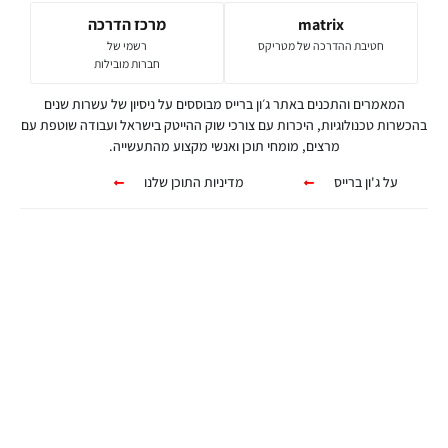
matrix
מרכז הדרכה
חטיבת ההדרכה של מטריקס
רשמי של
חברות מובילות
המאמרים והתכנים באתר ג׳ון ברייס מבוססים על ניסיון של עשרות שנים
בהכשרות טכנולוגיות, היכרות עם צורכי שוק ההייטק בישראל ועבודה שוטפת עם
מרצים, מומחי תוכן ואנשי מקצוע מהתעשייה.
על ג'ון ברייס
מדיניות התוכן שלנו
קורסים אונליין
מגוון ערכות מקוונות ללמידה עצמית
מכל מקום ובכל זמן שנוח לכם!