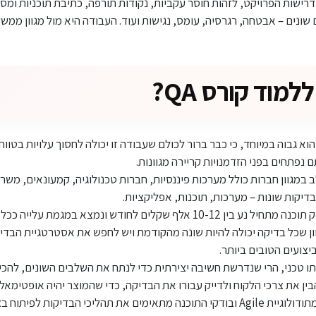
רישות הפרויקט, לזהות חוסר עקביות, נקודות תורפה, כתיבת תוכניות ומס
 שונים – אבטחה, רגרסיה, עומס, נגישות ועוד. העבודה היא מול מגוון ממשקי
מוד קורס QA?
הוא גבוה במיוחד, כי כבר ברור לכולם שעבודה זו יכולה לחסוך עלויות בטוו
נפתחים בפני הזדמנויות קריירה מגוונות.
 במגוון חברות כולל מערכות פיננסיות, חברות טכנולוגיה, קמעונאים, משר
דיקות שונות – מערכות, תוכנות, אפליקציות.
ים לחודש ונמצא במגמת עלייה ככל שצוברים וותק.
ן שכל בדיקה יכולה להיות שונה מהקודמת ויש לחפש את אסטרטגיית הבדי
צועים הטובים ביותר.
 טכני, הרי שנדרשת חשיבה יצירתית כדי לנתח את השלבים השונים, להכי
ן את צרכי הלקוח ולדייק עבורו את הבדיקה, כדי שהמוצר יהיה אופטימאלי
כי הבדיקות לפיתוח בצורה זריזה.