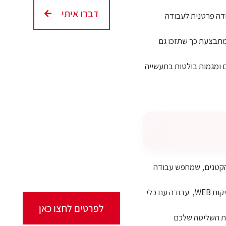
דברו איתי
ודה פרטנית לעבודה
מתבצעת כך שתזכו גם
 ומגמות בולטות בתעשייה
קורסים אונליין
מגוון ערכות מקוונות
ללמידה עצמית
מכל מקום ובכל זמן שנוח
ם הקטנים, שמחפש עבודה
לכם!
הקורס יכשיר אתכם לעבודה בתחום הבדיקות כולל כתיבת שאילתות ב-SQL, בדיקות מחסן נתונים, בדיקות WEB, עבודה עם כלי
לפרטים לחצו כאן
גם לקבלת ההסמכה הבינלאומית ISTQB המשקפת את השליטה שלכם