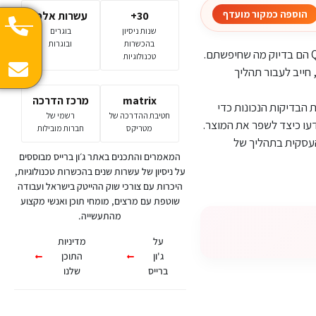
הוספה כמקור מועדף
30+
עשרות אלפי
שנות ניסיון
בוגרים
בהכשרות
ובוגרות
טכנולוגיות
 חייב לעבור תהליך
matrix
מרכז הדרכה
הבדיקות הנכונות כדי
חטיבת ההדרכה של
רשמי של
עו כיצד לשפר את המוצר.
מטריקס
חברות מובילות
העסקית בתהליך של
המאמרים והתכנים באתר ג׳ון ברייס מבוססים
על ניסיון של עשרות שנים בהכשרות טכנולוגיות,
היכרות עם צורכי שוק ההייטק בישראל ועבודה
שוטפת עם מרצים, מומחי תוכן ואנשי מקצוע
מהתעשייה.
על
מדיניות
ג'ון
התוכן
ברייס
שלנו