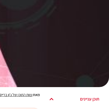
מאת:
צוות התוכן של ג'ון ברייס
תוכן עניינים