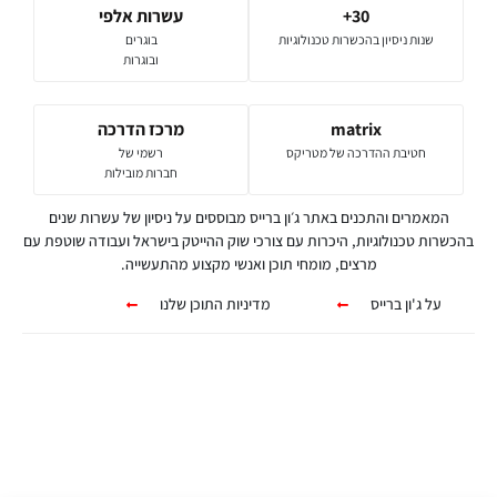
30+
עשרות אלפי
שנות ניסיון בהכשרות טכנולוגיות
בוגרים
ובוגרות
matrix
מרכז הדרכה
חטיבת ההדרכה של מטריקס
רשמי של
חברות מובילות
המאמרים והתכנים באתר ג׳ון ברייס מבוססים על ניסיון של עשרות שנים
בהכשרות טכנולוגיות, היכרות עם צורכי שוק ההייטק בישראל ועבודה שוטפת עם
מרצים, מומחי תוכן ואנשי מקצוע מהתעשייה.
על ג'ון ברייס
מדיניות התוכן שלנו
קורסים אונליין