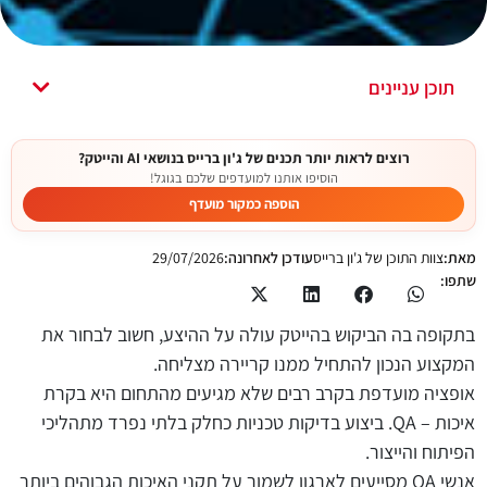
תוכן עניינים
רוצים לראות יותר תכנים של ג'ון ברייס בנושאי AI והייטק?
הוסיפו אותנו למועדפים שלכם בגוגל!
הוספה כמקור מועדף
מאת:
צוות התוכן של ג'ון ברייס
עודכן לאחרונה:
29/07/2026
שתפו:
בתקופה בה הביקוש בהייטק עולה על ההיצע, חשוב לבחור את
המקצוע הנכון להתחיל ממנו קריירה מצליחה.
אופציה מועדפת בקרב רבים שלא מגיעים מהתחום היא בקרת
איכות –
QA
. ביצוע בדיקות טכניות כחלק בלתי נפרד מתהליכי
הפיתוח והייצור.
אנשי
QA
מסייעים לארגון לשמור על תקני האיכות הגבוהים ביותר