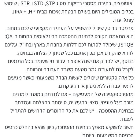
ואוטומציה, כתיבת מסמכי בדיקות מסוג
STP
,
STD
ו-
STR
, שימוש
בכלים המובילים היום בעולם הבטחת איכות מבית
HP
,
JIRA +
Xray
ועוד.
פרמטר קריטי, שיכול להשפיע על העתיד המקצועי שלכם בתחום
הוא התאמת הקורס לבחינת ההסמכה הבינלאומית בתחום ה-
QA
:
ISTQB
, שיכולה לפתוח לכם דלתות בחברות בארץ ובחו"ל. עליכם
לוודא שהקורס אכן מכין אתכם ככל שניתן להצלחה בבחינה.
בנוסף, יש לבדוק אם ישנה אופציה עבור מי שעומד בכל התנאים
לקבל גם
לתעודת גמר מטעם משרד העבודה והרווחה.
כל אלה פקטורים שיכולים לעשות הבדל משמעותי כאשר מגיעים
לראיון עבודה ללא ניסיון או רקע קודם.
מהפרספקטיבה של המעסיקים – אם למדתם במוסד לימודים
מוכר בעל מוניטין מצוין בתעשייה, סיימתם בהצלחה ועמדתם
בבחינת ההסמכה – יש לכם את כל החומרים הדרושים להתחיל
לעבוד.
חשוב להשקיע מאמץ בבחינת ההסמכה, כיוון שהיא בהחלט כרטיס
הכניסה המשמעותי ביותר!