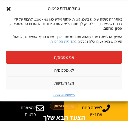
מגוון ערכות מקוונות ללמידה עצמית
ניהול הגדרות פרטיות
מכל מקום ובכל זמן שנוח לכם!
באתר זה נעשה שימוש בטכנולוגיות איסוף מידע כגון Cookies, לרבות על ידי
צדדים שלישיים, כדי לספק לך חווית גלישה טובה יותר וכן למטרות סטטיסטיקה,
אפיון ופרסום.
המשך הגלישה באתר מהווה את הסכמתך לכך. מידע נוסף ואפשרויות לניהול
לפרטים לחצו כאן
השימוש באמצעים אלה נכללים ב
מדיניות הפרטיות
.
אני מסכים/ה
לא מסכים/ה
קורסים מקוונים
הצג העדפות
JB Jobs
מדיניות Cookies
קריירה בהייטק
לשיחה חינם
להשארת
עם נציג
פרטים
הצעד הבא שלך
מתחיל כאן