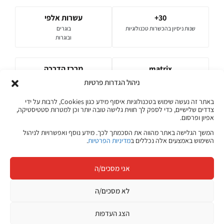
30+
עשרות אלפי
שנות ניסיון בהכשרות טכנולוגיות
בוגרים
ובוגרות
matrix
מרכז הדרכה
חטיבת ההדרכה של מטריקס
רשמי של
ניהול הגדרות פרטיות
חברות מובילות
באתר זה נעשה שימוש בטכנולוגיות איסוף מידע כגון Cookies, לרבות על ידי
המאמרים והתכנים באתר ג׳ון ברייס מבוססים על ניסיון של עשרות שנים
צדדים שלישיים, כדי לספק לך חווית גלישה טובה יותר וכן למטרות סטטיסטיקה,
אפיון ופרסום.
בהכשרות טכנולוגיות, היכרות עם צורכי שוק ההייטק בישראל ועבודה שוטפת עם
מרצים, מומחי תוכן ואנשי מקצוע מהתעשייה.
המשך הגלישה באתר מהווה את הסכמתך לכך. מידע נוסף ואפשרויות לניהול
השימוש באמצעים אלה נכללים ב
מדיניות הפרטיות
.
על ג'ון ברייס
מדיניות התוכן שלנו
אני מסכים/ה
לא מסכים/ה
הצג העדפות
קורסים אונליין