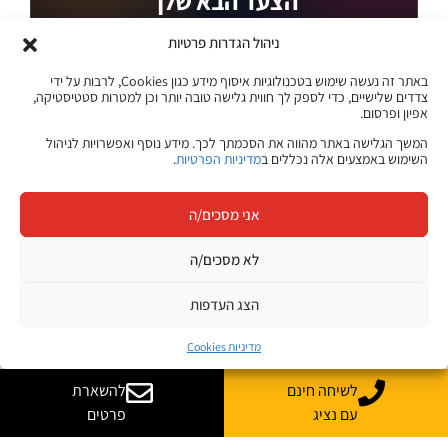
הצעד הבא שלך
מתחיל כאן
ניהול הגדרות פרטיות
היכנסו ללוח המשרות של ג׳ון ברייס וגלו הזדמנויות חדשות בתחומי
באתר זה נעשה שימוש בטכנולוגיות איסוף מידע כגון Cookies, לרבות על ידי
ההייטק, הדאטה, הסייבר, הפיתוח, התשתיות ועוד.
צדדים שלישיים, כדי לספק לך חווית גלישה טובה יותר וכן למטרות סטטיסטיקה,
אפיון ופרסום.
משרות בתחומי טכנולוגיה והייטק
המשך הגלישה באתר מהווה את הסכמתך לכך. מידע נוסף ואפשרויות לניהול
השימוש באמצעים אלה נכללים ב
מדיניות הפרטיות
.
מתאים לבוגרים ולמחפשי עבודה
עדכונים והזדמנויות במקום אחד
אני מסכים/ה
לצפייה במשרות
לא מסכים/ה
לוח המשרות של ג׳ון ברייס
הצג העדפות
מדיניות Cookies
לשיחה חינם
להשארת
עם נציג
פרטים