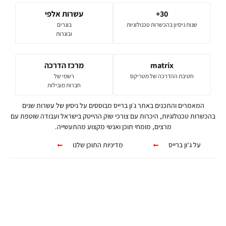
30+
עשרות אלפי
שנות ניסיון בהכשרות טכנולוגיות
בוגרים
ובוגרות
matrix
מרכז הדרכה
חטיבת ההדרכה של מטריקס
רשמי של
חברות מובילות
המאמרים והתכנים באתר ג׳ון ברייס מבוססים על ניסיון של עשרות שנים
בהכשרות טכנולוגיות, היכרות עם צורכי שוק ההייטק בישראל ועבודה שוטפת עם
מרצים, מומחי תוכן ואנשי מקצוע מהתעשייה.
על ג'ון ברייס
מדיניות התוכן שלנו
קורסים אונליין