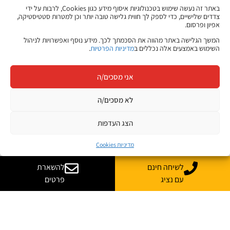
מתחיל כאן
באתר זה נעשה שימוש בטכנולוגיות איסוף מידע כגון Cookies, לרבות על ידי
צדדים שלישיים, כדי לספק לך חווית גלישה טובה יותר וכן למטרות סטטיסטיקה,
היכנסו ללוח המשרות של ג׳ון ברייס וגלו הזדמנויות חדשות בתחומי
אפיון ופרסום.
ההייטק, הדאטה, הסייבר, הפיתוח, התשתיות ועוד.
המשך הגלישה באתר מהווה את הסכמתך לכך. מידע נוסף ואפשרויות לניהול
השימוש באמצעים אלה נכללים ב
מדיניות הפרטיות
.
משרות בתחומי טכנולוגיה והייטק
מתאים לבוגרים ולמחפשי עבודה
אני מסכים/ה
עדכונים והזדמנויות במקום אחד
לא מסכים/ה
לצפייה במשרות
הצג העדפות
לוח המשרות של ג׳ון ברייס
מדיניות Cookies
לשיחה חינם
להשארת
עם נציג
פרטים