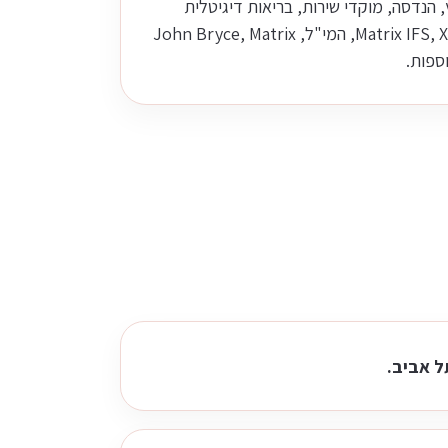
אטה, ענן, GRC, ERP, תשתיות, פיתוח תוכנה, ייעוץ, הנדסה, מוקדי שירות, בריאות דיגיטלית
והכשרה מקצועית. בין היתר, הקבוצה כוללת פעילויות כמו Matrix IFS, XTIVIA, Matrix Eastern Europe, AVIV AMCG, Babcom, המי"ל, John Bryce, Matrix
ל אביב.