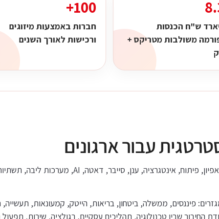
100+
8.
ארד ש"ח הכנסות
חברות באמצעות מיזוגים
ורמה משולבות מטריקס +
ורכישות לאורך השנים
ק
טרטגית עבור ארגונים
מטריקס מספקת פתרונות מקצה לקצה: ייעוץ, אפיון, פיתוח
ים: פיננסים, ממשלה, ביטחון, בריאות, הייטק, קמעונאות, תעשייה, תח
חיבור שבין טכנולוגיה, תהליכים עסקיים, רגולציה, שירות, תפעול ו