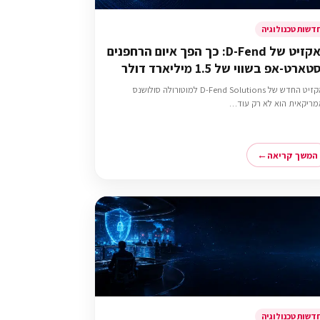
דשות טכנולוגיה
האקזיט של D-Fend: כך הפך איום הרחפנים
ארט-אפ בשווי של 1.5 מיליארד דולר
האקזיט החדש של D-Fend Solutions למוטורולה סולושנס
ריקאית הוא לא רק עוד…
המשך קריאה
דשות טכנולוגיה