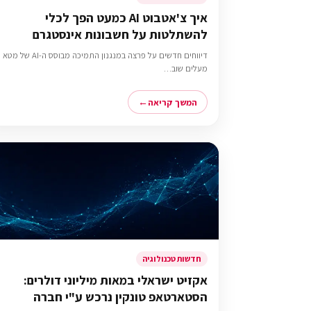
איך צ'אטבוט AI כמעט הפך לכלי
להשתלטות על חשבונות אינסטגרם
דיווחים חדשים על פרצה במנגנון התמיכה מבוסס ה-AI של מטא
מעלים שוב…
המשך קריאה
חדשות טכנולוגיה
אקזיט ישראלי במאות מיליוני דולרים:
הסטארטאפ טונקין נרכש ע"י חברה