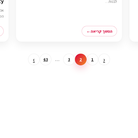
ty
לבנות…
אקז
הטכ
המשך קריאה
›
‹
63
…
3
2
1