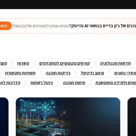
של ג'ון ברייס בנושאי AI והייטק?
הוסיפו אותנו למועדפים שלכם בגוגל!
הוספ
חדשות טכנולוגיה
קורסים מקצועיים למתקדמים
משרות
מערכ
סדי נתונים
עיצוב ודיגיטל
בדיקות תוכנה
תשתיות ותקשורת
קטים ולמידה מתוקשבת
פיתוח תוכנה
ניהול רשתות
הדרכות לאר