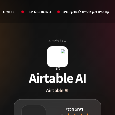
קורסים מקצועיים למתקדמים
השמת בוגרים
דרושים
← כל כלי ה־AI
Airtable AI
Airtable AI