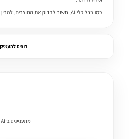
כמו בכל כלי AI, חשוב לבדוק את התוצרים, להבין את המגבלות ולהשתמש בו כחלק מתהליך עבודה מקצועי ולא כתחליף מלא לשיקול דעת אנושי.
רוצים להעמיק על Airtable AI? שא