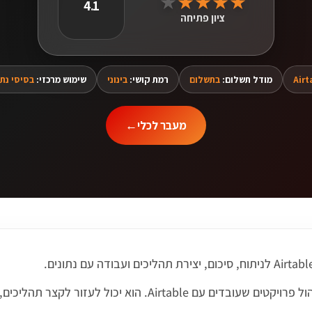
★
★
★
★
★
4.1
ציון פתיחה
Airt
מודל תשלום:
בתשלום
רמת קושי:
בינוני
שימוש מרכזי:
בסיסי נתו
מעבר לכלי
←
הכלי מתאים בעיקר לצוותי מוצר, שיווק, תפעול וניהול פרויקטים שע