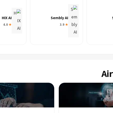
HIX AI
Sembly AI
4.0
★
3.9
★