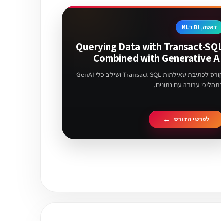
דאטה, BI ו־ML
Querying Data with Transact-SQ
Combined with Generative A
קורס לכתיבת שאילתות Transact-SQL ושילוב כלי GenAI
תהליכי עבודה עם נתונים.
לפרטי הקורס