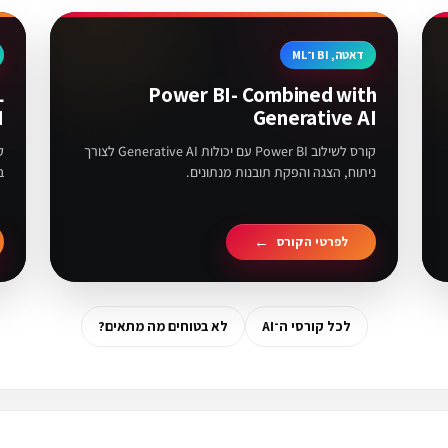
דאטה, BI ו־ML
L
Power BI- Combined with
I
Generative AI
קורס לשילוב Power BI עם יכולות Generative AI לצורך
ניתוח, הצגה והפקת תובנות מנתונים.
ב
לפרטי הקורס
לכל קורסי ה־AI
לא בטוחים מה מתאים?