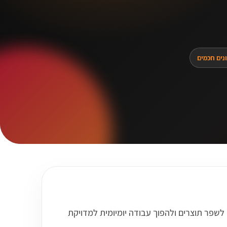
נים חכמים
ובדים עם Airtable. הוא יכול לעזור לקצר תהליכים, לשפר תוצרים ולהפוך עבודה יומיומית למדויקת