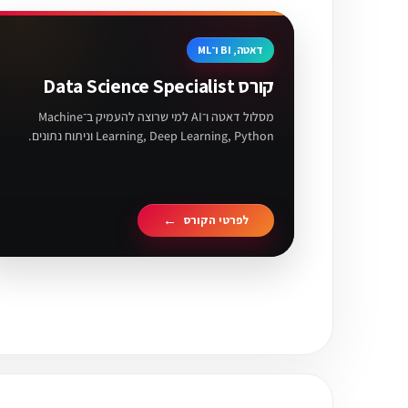
דאטה, BI ו־ML
קורס Data Science Specialist
מסלול דאטה ו־AI למי שרוצה להעמיק ב־Machine
Learning, Deep Learning, Python וניתוח נתונים.
לפרטי הקורס