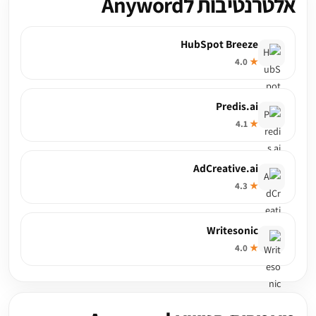
אלטרנטיבות לAnyword
HubSpot Breeze
4.0
★
Predis.ai
4.1
★
AdCreative.ai
4.3
★
Writesonic
4.0
★