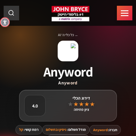
← כל כלי ה־AI
Anyword
Anyword
★
★
★
★
★
4.0
ציון פתיחה
מודל תשלום:
ניסיון ובתשלום
רמת קושי:
קל
חברה:
Anyword