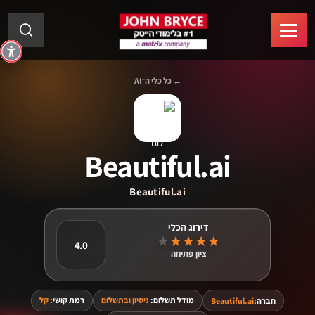
← כל כלי ה־AI
Beautiful.ai
Beautiful.ai
★
★
★
★
★
4.0
ציון פתיחה
מודל תשלום:
ניסיון ובתשלום
רמת קושי:
קל
חברה:
Beautiful.ai