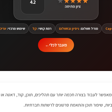
★
★
★
★
★
4.2
ציון פתיחה
Cap
מודל תשלום:
ניסיון ובתשלום
רמת קושי:
קל
שימוש מרכזי:
עריכת 
מעבר לכלי
←