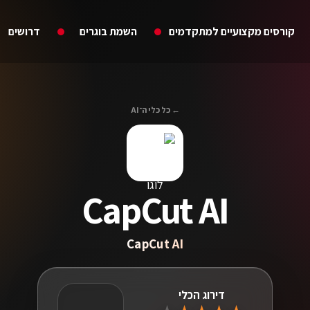
קורסים מקצועיים למתקדמים
השמת בוגרים
דרושים
← כל כלי ה־AI
CapCut AI
CapCut AI