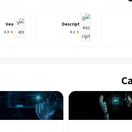
Veo
Descript
4.3
★
4.1
★