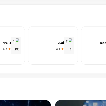
De
Z.ai
ג'מיני
4.2
★
4.1
★