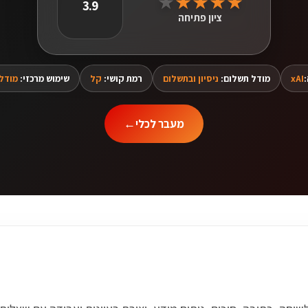
★
★
★
★
★
3.9
ציון פתיחה
xAI
מודל תשלום:
ניסיון ובתשלום
רמת קושי:
קל
שימוש מרכזי:
מודל
מעבר לכלי
←