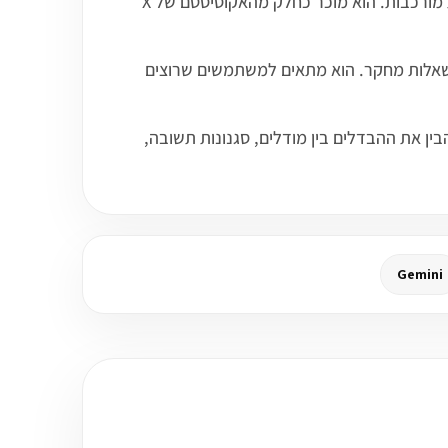
Grok הוא מודל שפה ועוזר AI מבית xAI, שמיועד לשיחה, כתיבה, סיכום, ניתוח מידע, יצירת רעיונות ועבודה עם שאלות מורכבות. הוא מוכר כחלק מהאקוסיסטם של X
 מגמות ושאלות מחקר. הוא מתאים למשתמשים שרוצים
ורש בדיקה ובקרה. לא כל תשובה מדויקת, ויש להצליב מידע חשוב. בלימודי AI, Grok עוזר להבין את ההבדלים בין מודלים, סגנונות תשובה,
Gemini