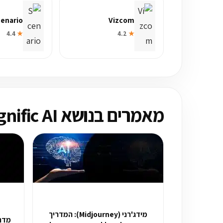
enario
Vizcom
4.4
★
4.2
★
מאמרים בנושא Magnific AI
מידג'רני (Midjourney): המדריך