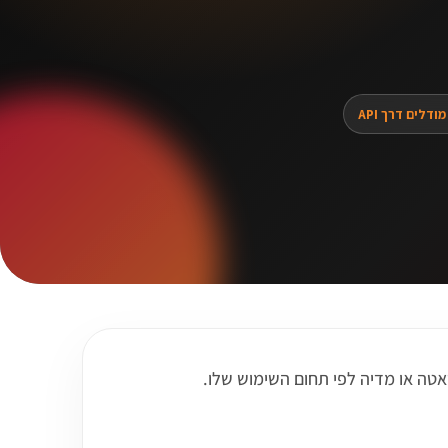
ודלים דרך API