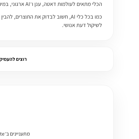
הכלי מתאים לעולמות דאטה, ענן ו־AI ארגוני, במיוחד כאשר רוצים לשלב מודלים, ניתוח נתונים, חיפוש סמנטי או יישומי GenAI בסביבת עבודה מקצועית.
כמו בכל כלי AI, חשוב לבדוק את התו
לשיקול דעת אנושי.
רוצים להעמיק על Replicate? שא