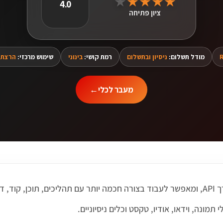
★
★
★
★
★
4.0
ציון פתיחה
R
מודל תשלום:
ניסיון ובתשלום
רמת קושי:
בינוני
שימוש מרכזי:
הרצת מ
מעבר לכלי
←