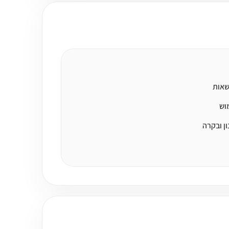
שאות
מוש
ן ובקרה