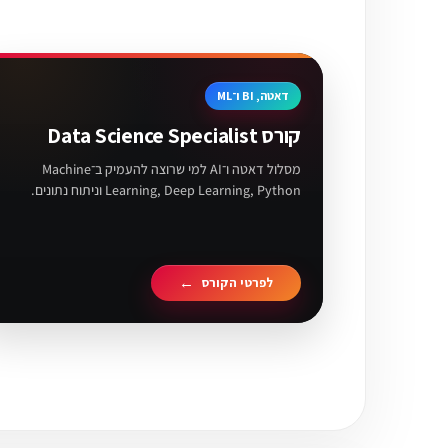
דאטה, BI ו־ML
קורס Data Science Specialist
מסלול דאטה ו־AI למי שרוצה להעמיק ב־Machine
Learning, Deep Learning, Python וניתוח נתונים.
לפרטי הקורס