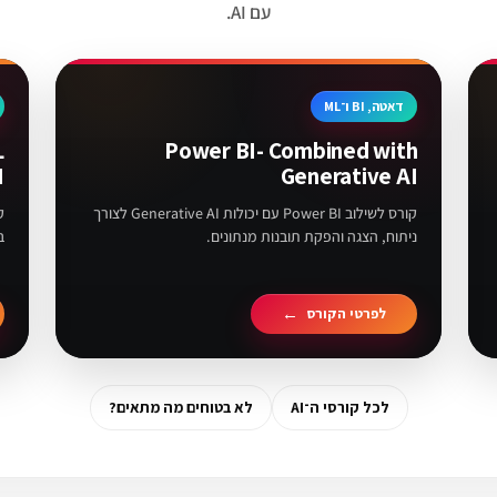
עם AI.
דאטה, BI ו־ML
L
Power BI- Combined with
I
Generative AI
קורס לשילוב Power BI עם יכולות Generative AI לצורך
ניתוח, הצגה והפקת תובנות מנתונים.
ב
לפרטי הקורס
לכל קורסי ה־AI
לא בטוחים מה מתאים?