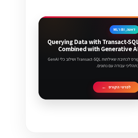
דאטה, BI ו־ML
Querying Data with Transact-SQ
Combined with Generative A
קורס לכתיבת שאילתות Transact-SQL ושילוב כלי GenAI
תהליכי עבודה עם נתונים.
לפרטי הקורס