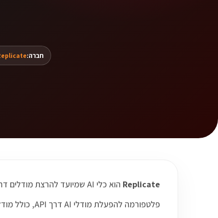
חברה:
eplicate
Replicate
הוא כלי AI שמיועד להרצת מודלים דרך API, ומאפשר לעבוד בצורה חכמה יותר עם תהליכים, תוכן, קוד, דאטה או מדיה לפי תחום השימוש שלו.
פלטפורמה להפעלת מודלי AI דרך API, כולל מודלי תמונה, וידאו, אודיו, טקסט וכלים ניסיוניים.