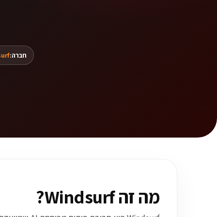
חברה:
urf
מה זה Windsurf?