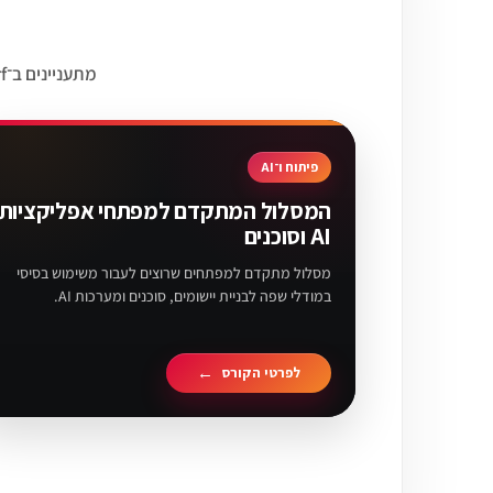
מתעניינים ב־Windsurf? בחרנו עד 3 קורסים שיכולים להתחבר לעולם של פיתוח, קוד ובניית יישומי AI.
פיתוח ו־AI
המסלול המתקדם למפתחי אפליקציות
AI וסוכנים
מסלול מתקדם למפתחים שרוצים לעבור משימוש בסיסי
במודלי שפה לבניית יישומים, סוכנים ומערכות AI.
לפרטי הקורס