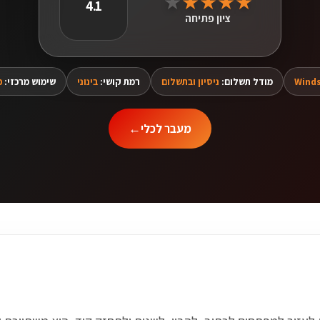
★
★
★
★
★
4.1
ציון פתיחה
Winds
מודל תשלום:
ניסיון ובתשלום
רמת קושי:
בינוני
שימוש מרכזי:
כ
מעבר לכלי
←