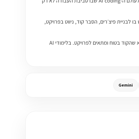
Windsurf הוא סביבת פיתוח מבוססת AI שמיועדת לעזור למפתחים לכתוב, להבין, לשנות ולתחזק קוד. היא משתייכת לעולם ה-AI coding שבו סביבת העבודה לא רק
לבניית פיצ׳רים, הסבר קוד, ניווט בפרויקט,
Windsurf יכול להאיץ עבודה, אבל הוא לא מחליף הבנה הנדסית. צריך לבדוק כל שינוי, להבין את הארכיטקטורה ולוודא שהקוד בטוח ומתאים לפרויקט. בלימודי AI
Gemini