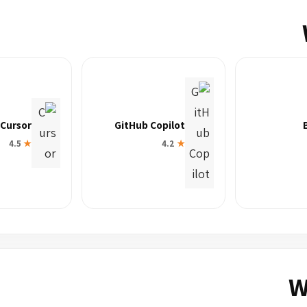
Cursor
GitHub Copilot
4.5
★
4.2
★