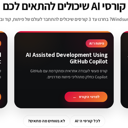
קורסי AI שיכולים להתאים לכם
פיתוח ו־AI
d
AI Assisted Development Using
t
GitHub Copilot
קורס מעשי לעבודה אחראית ומתקדמת עם GitHub
Copilot כחלק מתהליכי פיתוח מודרניים.
כ
לפרטי הקורס
לכל קורסי ה־AI
לא בטוחים מה מתאים?