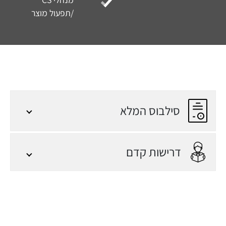
שוק והגדרת צרכי
לקוח.
הקניית כלים וידע
לבניית Agent
מבוסס GenAI,
שמטרתו ייעול ניהול
סילבוס המלא
פרויקטים טכנולוגיים,
קיצור זמני עבודה
ושיפור יכולות
דרישות קדם
ה־Delivery.