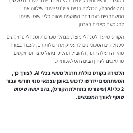
במוצרים ובשירותים קיימים. דגש מיוחד יינתן לעבודה מעשית
(hands-on), הכוללת בניית אייג'נט ייעודי שילווה את
המשתתפים בעבודתם השוטפת ויהווה כלי יישומי שניתן
להטמעה מיידית בארגון.
הקורס מיועד למנהלי מוצר, מנהלי מערכות ומנהלי פרויקטים
טכנולוגיים המעוניינים להעמיק את יכולותיהם, לעבוד בצורה
מהירה ויעילה יותר, ולהוביל תהליכי ניהול מוצר ופרויקטים
מותאמים לעידן הבינה המלאכותית
.
הלמידה בקורס כוללת תרגול מעשי בכלי AI. לצורך כך,
המשתתפים יידרשו לרכוש באופן עצמאי מנוי חודשי עבור
2 כלי AI (שיפורטו בתחילת הקורס), בהם יעשה שימוש
שוטף לאורך המפגשים.