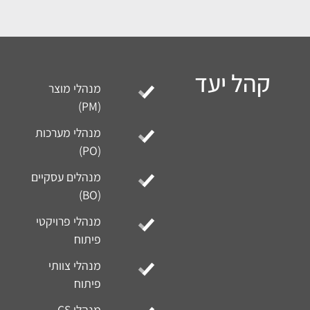
רעיונות, צרכים
והזדמנויות עסקיות
למוצרים ושירותים
עובדים בזמן קצר,
תוך שימוש בכלי AI
מתקדמים.
הטמעת שימוש
מושכל בכלי GenAI
לשיפור
הפרודוקטיביות
והאיכות בתהליכי
Product
Discovery, מחקר