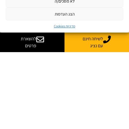
לא מסכים/ה
הצג העדפות
מדיניות Cookies
לשיחה חינם
להשארת
עם נציג
פרטים
יש לך שאלות? רוצה
עוד מידע?
נשמח לייעץ, ללוות ולענות על כל השאלות