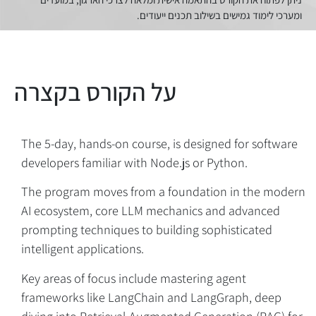
הקרובים
ומערכי לימוד גמישים בשילוב תכנים ייעודים.
The 5-day, hands-on course, is designed for software
developers familiar with Node.js or Python.
The program moves from a foundation in the modern
AI ecosystem, core LLM mechanics and advanced
prompting techniques to building sophisticated
intelligent applications.
Key areas of focus include mastering agent
frameworks like LangChain and LangGraph, deep
diving into Retrieval-Augmented Generation (RAG) for