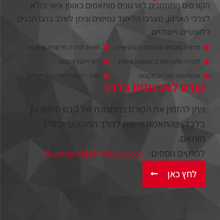
הקורסים המוזמנים לארגונים מותאמים באופן אישי ומלא
לצרכי הארגון, מערכי הלימוד גמישים וניתן לשלב בהם תכנים
רלוונטיים וייעודיים.
מרצים מומחים ומנוסים מהתעשייה
חוויית למידה חדשנית ומקיפה
למידה מתקדמת בהתאמה אישית
ליווי וייעוץ מקצועי
התפתחות ושדרוג מקצועי
חומרי לימוד ייחודיים ובלעדיים
קורס לארגונים בלבד
ניתן להזמין את הקורס במתכונת של קבוצה מארגון
בלבד, בהתאמה אישית לצורך המקצועי ובלו"ז
מותאם.
לפרטים נוספים:
Muzman@johnbryce.co.il
לחץ כאן