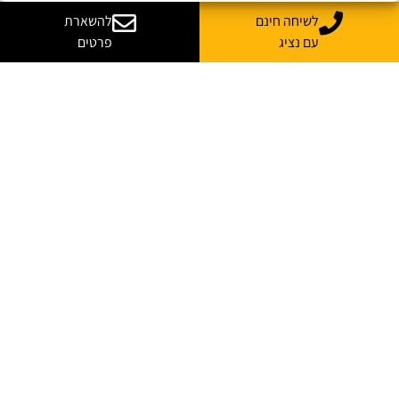
לשיחה חינם
להשארת
עם נציג
פרטים
רוצה עוד מידע על קורס
בהתאמה אישית לארגון שלך?
נשמח לייעץ, ללוות ולענות על כל השאלות
*
שם מלא
*
אימייל