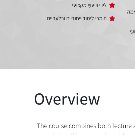
ליווי וייעוץ מקצועי
מה
חומרי לימוד ייחודיים ובלעדיים
עי
Overview
The course combines both lecture a