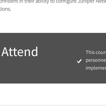
nfident in their ability to configure Juniper Ne
tions.
 Attend
This cour
personnel
implement