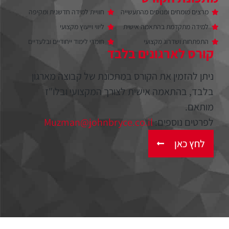
מרצים מומחים ומנוסים מהתעשייה
חוויית למידה חדשנית ומקיפה
למידה מתקדמת בהתאמה אישית
ליווי וייעוץ מקצועי
התפתחות ושדרוג מקצועי
חומרי לימוד ייחודיים ובלעדיים
קורס לארגונים בלבד
ניתן להזמין את הקורס במתכונת של קבוצה מארגון
בלבד, בהתאמה אישית לצורך המקצועי ובלו"ז
מותאם.
לפרטים נוספים:
Muzman@johnbryce.co.il
לחץ כאן