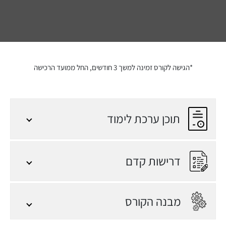
*הגישה לקורס זמינה למשך 3 חודשים, החל ממועד הרכישה
תוכן ערכת לימוד
קהל
מפתחי Backend
היעד
המתעניינים ב-
דרישות קדם
frontend
מפתחים ב-
מבנה הקורס
frameworks אחרים
כגון vue ,angular