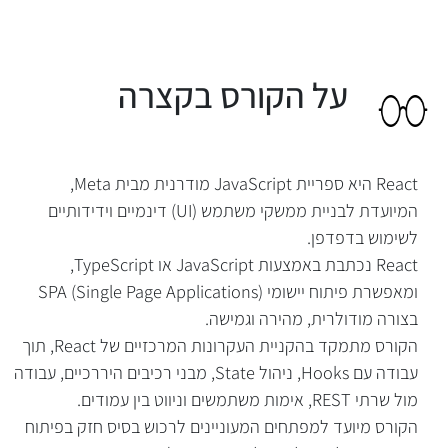
React היא ספריית JavaScript מודרנית מבית Meta,
המיועדת לבניית ממשקי משתמש (UI) דינמיים וידידותיים
לשימוש בדפדפן.
React נכתבת באמצעות JavaScript או TypeScript,
ומאפשרת פיתוח יישומי SPA (Single Page Applications)
בצורה מודולרית, מהירה וגמישה.
על הקורס בקצרה
הקורס מתמקד בהקניית העקרונות המרכזיים של React, תוך
עבודה עם Hooks, ניהול State, מבני רכיבים היררכיים, עבודה
מול שרתי REST, אימות משתמשים וניווט בין עמודים.
הקורס מיועד למפתחים המעוניינים לרכוש בסיס חזק בפיתוח