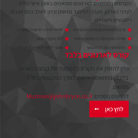
הקורסים המוזמנים לארגונים מותאמים באופן אישי ומלא
לצרכי הארגון, מערכי הלימוד גמישים וניתן לשלב בהם תכנים
רלוונטיים וייעודיים.
מרצים מומחים ומנוסים מהתעשייה
חוויית למידה חדשנית ומקיפה
למידה מתקדמת בהתאמה אישית
ליווי וייעוץ מקצועי
התפתחות ושדרוג מקצועי
חומרי לימוד ייחודיים ובלעדיים
קורס לארגונים בלבד
ניתן להזמין את הקורס במתכונת של קבוצה מארגון
בלבד, בהתאמה אישית לצורך המקצועי ובלו"ז
מותאם.
לפרטים נוספים:
Muzman@johnbryce.co.il
לחץ כאן