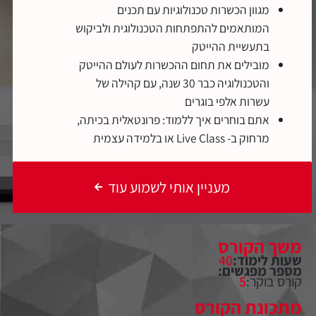
מגוון הכשרות טכנולוגיות עם תכנים
המותאמים להתפתחות הטכנולוגית ולביקוש
בתעשיית ההייטק
מובילים את תחום ההכשרות לעולם ההייטק
והטכנולוגיה כבר 30 שנה, עם קהילה של
עשרות אלפי בוגרים
אתם בוחרים איך ללמוד: פרונטאלית בכיתה,
מרחוק ב- Live Class או בלמידה עצמית
מעניין אותי לשמוע עוד
משך הקורס
שעות לימוד:
40
מספר מפגשים:
קורס בוקר:
5
מתכונת הקורס