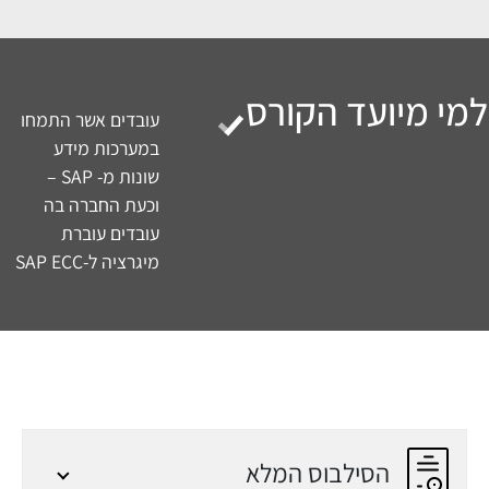
 הקורס
הכשרת
מיישמיםיועצים
במערכת SAP
הענקת כלים רוחביים
הסילבוס המלא