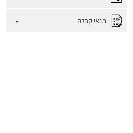
והבנה מעמיקה
למשתמשים קיימים
תנאי קבלה
במערכת
ועד הקורס
עובדים אשר התמחו
במערכות מידע
שונות מ- SAP –
וכעת החברה בה
עובדים עוברת
מיגרציה ל-SAP ECC