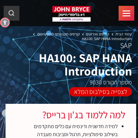
עמוד הבית
קורסים ואירועים
קורסים מקצועיים למתקדמים
HA100: SAP HANA Introduction
SAP
HA100: SAP HANA
Introduction
מספר הקורס 9030
לצפייה בסילבוס המלא
למה ללמוד בג'ון ברייס?
למידה חדשנית ודינמית עם כלים מתקדמים
בשילוב סימולציות, תרגול וסביבות מעבדה