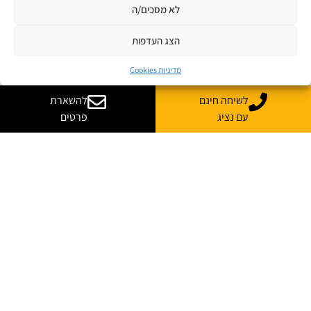
לא מסכים/ה
הצג העדפות
מדיניות Cookies
לשיחה חינם
להשארת
עם נציג
פרטים
רוצה עוד מידע על קורס
בהתאמה אישית לארגון שלך?
נשמח לייעץ, ללוות ולענות על כל השאלות