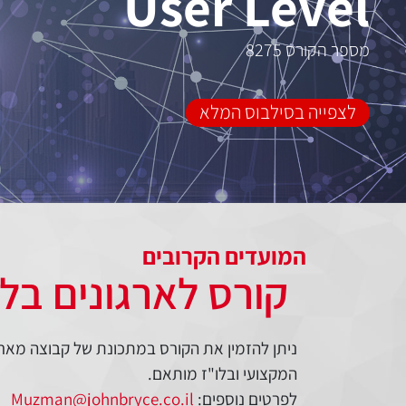
User Level
מספר הקורס 8275
לצפייה בסילבוס המלא
המועדים הקרובים
קורס לארגונים בל
ניתן להזמין את הקורס במתכונת של קבוצה מאר
המקצועי ובלו"ז מותאם.
לפרטים נוספים:
Muzman@johnbryce.co.il