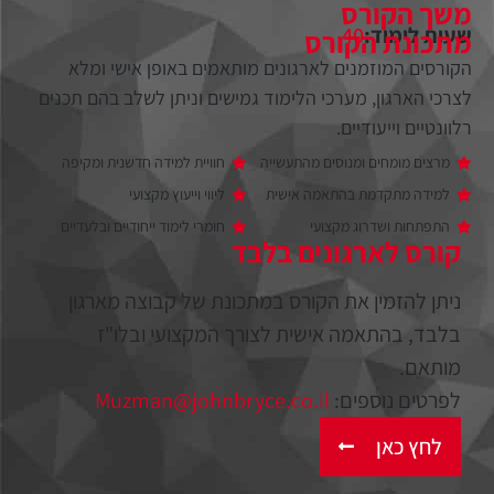
משך הקורס
שעות לימוד:
40
מתכונת הקורס
הקורסים המוזמנים לארגונים מותאמים באופן אישי ומלא
לצרכי הארגון, מערכי הלימוד גמישים וניתן לשלב בהם תכנים
רלוונטיים וייעודיים.
מרצים מומחים ומנוסים מהתעשייה
חוויית למידה חדשנית ומקיפה
למידה מתקדמת בהתאמה אישית
ליווי וייעוץ מקצועי
התפתחות ושדרוג מקצועי
חומרי לימוד ייחודיים ובלעדיים
קורס לארגונים בלבד
ניתן להזמין את הקורס במתכונת של קבוצה מארגון
בלבד, בהתאמה אישית לצורך המקצועי ובלו"ז
מותאם.
לפרטים נוספים:
Muzman@johnbryce.co.il
לחץ כאן