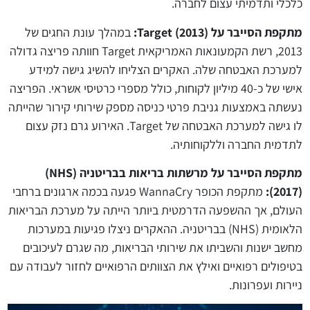
כלכלי ותדמיתי עצום לחברה.
מתקפת הסייבר על
(2013):
Target
במהלך עונת החגים של
2013, רשת הקמעונאות האמריקאית Target חוותה פריצה גדולה
למערכת האבטחה שלה. האקרים הצליחו להשיג גישה למידע
אישי של כ-40 מיליון לקוחות, כולל מספרי כרטיסי אשראי. הפריצה
נעשתה באמצעות גניבת פרטי כניסה מספק שירותי קירור שהייתה
לו גישה למערכת האבטחה של Target. האירוע גרם נזק עצום
לתדמית החברה וללקוחותיה.
מתקפת הסייבר על מרשתות בריאות בבריטניה (NHS)
(2017):
מתקפת הכופר WannaCry פגעה בכמה ארגונים ברחבי
העולם, אך ההשפעה הדרמטית ביותר הייתה על מערכת הבריאות
הלאומית (NHS) בבריטניה. ההאקרים ניצלו פגיעות במערכות
מחשב ישנות והשביתו את שירותי הבריאות, מה שגרם לעיכובים
בטיפולים רפואיים ואילץ את הצוותים הרפואיים לחזור לעבודה עם
ניירות ועפרונות.