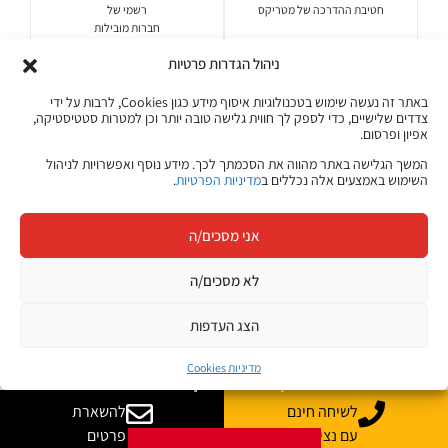
חטיבת ההדרכה של מטריקס
רשמי של
חברות מובילות
ניהול הגדרות פרטיות
המאמרים והתכנים באתר ג׳ון ברייס מבוססים על ניסיון של עשרות שנים
בהכשרות טכנולוגיות, היכרות עם צורכי שוק ההייטק בישראל ועבודה שוטפת עם
באתר זה נעשה שימוש בטכנולוגיות איסוף מידע כגון Cookies, לרבות על ידי
מרצים, מומחי תוכן ואנשי מקצוע מהתעשייה.
צדדים שלישיים, כדי לספק לך חווית גלישה טובה יותר וכן למטרות סטטיסטיקה,
אפיון ופרסום.
על ג'ון ברייס
מדיניות התוכן שלנו
המשך הגלישה באתר מהווה את הסכמתך לכך. מידע נוסף ואפשרויות לניהול
השימוש באמצעים אלה נכללים ב
מדיניות הפרטיות
.
אני מסכים/ה
קורסים אונליין
לא מסכים/ה
הצג העדפות
מגוון ערכות מקוונות ללמידה עצמית
מדיניות Cookies
מכל מקום ובכל זמן שנוח לכם!
לשיחה חינם
להשארת
עם נציג
פרטים