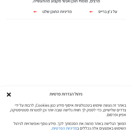
מרצים, מומחי תוכן ואנשי מקצוע מהתעשייה.
על ג'ון ברייס
מדיניות התוכן שלנו
קורסים אונליין
מגוון ערכות מקוונות ללמידה עצמית
מכל מקום ובכל זמן שנוח לכם!
ניהול הגדרות פרטיות
לפרטים לחצו כאן
באתר זה נעשה שימוש בטכנולוגיות איסוף מידע כגון Cookies, לרבות על ידי
צדדים שלישיים, כדי לספק לך חווית גלישה טובה יותר וכן למטרות סטטיסטיקה,
אפיון ופרסום.
המשך הגלישה באתר מהווה את הסכמתך לכך. מידע נוסף ואפשרויות לניהול
השימוש באמצעים אלה נכללים ב
מדיניות הפרטיות
.