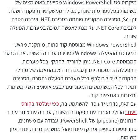
מיקרוסופט Windows PowerShell מסייעת באוטומציה של
משימות בפלטפורמות שונות, מכילה ממשק שורת פקודה ושפת
Script, הסביבה המקורית פותחה בסביבת NET. ועברה הסבה
לסביבת NET Core. על מנת לאפשר תמיכה במערכות הפעלה
שונות.
Windows PowerShell מבוססת קוד פתוח, מותקנת מראש
במערכת ההפעלה Windows כסביבת עבודה ראשית. את הגרסה
המבוססת NET Core. ניתן להוריד ולהתקין בכל מערכות
ההפעלה הנתמכות. יתרון סביבה זו הוא בהתאמה של מודלי
הפקודות שיכולים לרוץ בכל מערכת הפעלה נתמכת. הסביבה
זמינה לכל המשתמשים המעוניינים לבצע אוטומציה של משימות
ותצורות באמצעות קוד.
עם זאת, נדרש ידע כדי להשתמש בה,
כפי שנלמד בקורס
ייעודי
הכולל הכרות עם הפקודות השונות, עבודה עם צינור עיבוד
הנתונים (pipeline) של PowerShell, עבודה עם משתנים,
סקריפטים בסיסיים ומתקדמים וניהול מחשבים מרוחקים ותזמון
משימות.