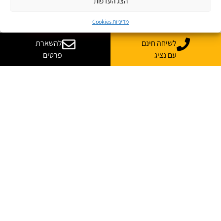
הצג העדפות
לצפייה במשרות
מדיניות Cookies
לוח המשרות של ג׳ון ברייס
לשיחה חינם
להשארת
עם נציג
פרטים
עסקת ענק ישראלית בסייבר: Cyera בדרך לרכוש את Oasis Security
בכמיליארד דולר
אחת מעסקאות הסייבר המסקרנות של שנת 2026 נחשפה ממש לאחרונה: חברת Cyera
הודיעה כי חתמה על הצהרת כוונות לרכישת הסטארטאפ הישראלי Oasis Security,
בעסקה המוערכת בכמיליארד דולר, והיא כפופה לחתימה על הסכם מחייב ולהשלמת
התנאים הנדרשים.