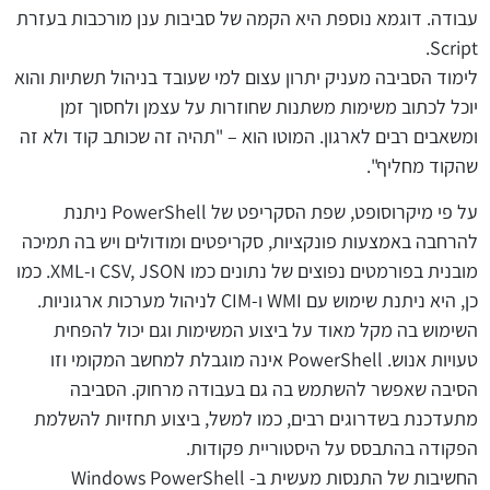
עבודה. דוגמא נוספת היא הקמה של סביבות ענן מורכבות בעזרת
Script.
לימוד הסביבה מעניק יתרון עצום למי שעובד בניהול תשתיות והוא
יוכל לכתוב משימות משתנות שחוזרות על עצמן ולחסוך זמן
ומשאבים רבים לארגון. המוטו הוא – "תהיה זה שכותב קוד ולא זה
שהקוד מחליף".
על פי מיקרוסופט, שפת הסקריפט של PowerShell ניתנת
להרחבה באמצעות פונקציות, סקריפטים ומודולים ויש בה תמיכה
מובנית בפורמטים נפוצים של נתונים כמו CSV, JSON ו-XML. כמו
כן, היא ניתנת שימוש עם WMI ו-CIM לניהול מערכות ארגוניות.
השימוש בה מקל מאוד על ביצוע המשימות וגם יכול להפחית
טעויות אנוש. PowerShell אינה מוגבלת למחשב המקומי וזו
הסיבה שאפשר להשתמש בה גם בעבודה מרחוק. הסביבה
מתעדכנת בשדרוגים רבים, כמו למשל, ביצוע תחזיות להשלמת
הפקודה בהתבסס על היסטוריית פקודות.
החשיבות של התנסות מעשית ב- Windows PowerShell