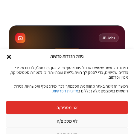
קורסים מקוונים
JB Jobs
קריירה בהייטק
ניהול הגדרות פרטיות
הצעד הבא שלך
באתר זה נעשה שימוש בטכנולוגיות איסוף מידע כגון Cookies, לרבות על ידי
מתחיל כאן
צדדים שלישיים, כדי לספק לך חווית גלישה טובה יותר וכן למטרות סטטיסטיקה,
אפיון ופרסום.
היכנסו ללוח המשרות של ג׳ון ברייס וגלו הזדמנויות חדשות בתחומי
המשך הגלישה באתר מהווה את הסכמתך לכך. מידע נוסף ואפשרויות לניהול
ההייטק, הדאטה, הסייבר, הפיתוח, התשתיות ועוד.
השימוש באמצעים אלה נכללים ב
מדיניות הפרטיות
.
משרות בתחומי טכנולוגיה והייטק
אני מסכים/ה
מתאים לבוגרים ולמחפשי עבודה
לא מסכים/ה
עדכונים והזדמנויות במקום אחד