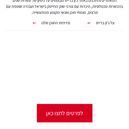
המאמרים והתכנים באתר ג׳ון ברייס מבוססים על ניסיון של עשרות שנים
בהכשרות טכנולוגיות, היכרות עם צורכי שוק ההייטק בישראל ועבודה שוטפת עם
מרצים, מומחי תוכן ואנשי מקצוע מהתעשייה.
על ג'ון ברייס
מדיניות התוכן שלנו
קורסים אונליין
מגוון ערכות מקוונות ללמידה עצמית
מכל מקום ובכל זמן שנוח לכם!
לפרטים לחצו כאן