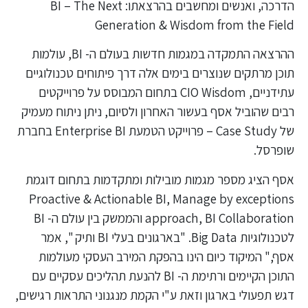
הדרכה, ואנשים ומחשבים בהרצאתו: BI – The Next
Generation & Wisdom from the Field
ההרצאה התמקדה במגמות חדשות בעולם ה- BI, עולמות
תוכן מרתקים שנוצרים בימים אלה דרך פיתוחים טכנולוגיים
עתידניים, CIO Wisdom בתחום המבוסס על פרוייקטים
רבים שהוביל אסף בעשור האחרון ולסיום, ניתן ניתוח מעמיק
של Case Study – פרוייקט הטמעת Enterprise BI בחברת
שופרסל.
אסף הציג מספר מגמות מובילות ומתקדמות בתחום דוגמת
Proactive & Actionable BI, Manage by exceptions
approach, BI Collaboration והממשק בין עולם ה- BI
לטכנולוגיות Big Data. "בארגונים בעלי BI ותיק ", אמר
אסף," המיקוד כיום הינו בהפקת המירב העסקי מעולמות
התוכן הקיימים ורתימת ה- BI להנעת תהליכים עסקיים עם
דגש תפעולי בארגון וזאת ע"י הקמת מנגנוני התראות רגישים,