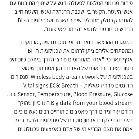
פיתוח מנגנוני המלצות לפעולה ודגש על שיתוף התובנות עם
אנשי השטח. הקשר בין שכבת ההנהלה ואנשי השטח חייב
להתהדק כחלק מתהליך שיפור הארגון וטכנולוגיות ה- BI
החדשות תורמות לנושא זה יותר מאי פעם".
במסגרת ההרצאה תוארו תחומי תוכן חדשים, מרתקים
ומתפתחים אליהם ניתן לרתום את טכנולוגיות ה- BI.
אסף תאר כי: "אחד מהתחומים פורצי הדרך בעולם כיום הינו
ניטור מצבו הבריאותי של האדם בזמן אמת תוך שימוש
בטכנולוגיות של Wireless body area network וסנסורים
הדוגמים מדדי ויטאליות – Vital signs ECG: Breath
Sensor, Temperature, Blood Pressure, Glucose וכד'.
Big data from your blood stream הינו כיוון שהולך
וקורם עור וגידים דרך מאמצים פיתוחיים רבים נעשים כיום
בעולם כדי לקדם אבחון מוקדם של פתולוגיות ולנטר בזמן
אמת את מצבו הבריאותי של אדם באמצעים טכנולוגיים.