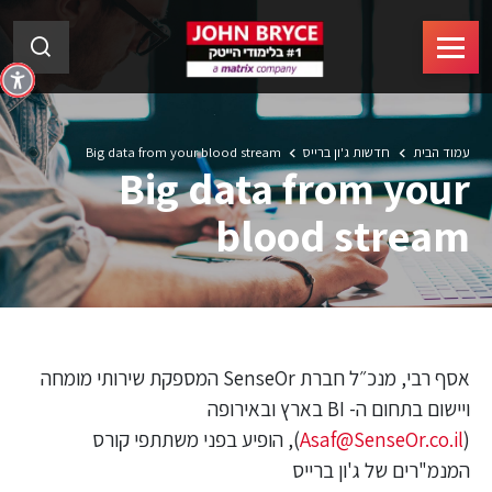
עמוד הבית
חדשות ג'ון ברייס
Big data from your blood stream
Big data from your
blood stream
אסף רבי, מנכ״ל חברת SenseOr המספקת שירותי מומחה
ויישום בתחום ה- BI בארץ ובאירופה
(
Asaf@SenseOr.co.il
), הופיע בפני משתתפי קורס
המנמ"רים של ג'ון ברייס