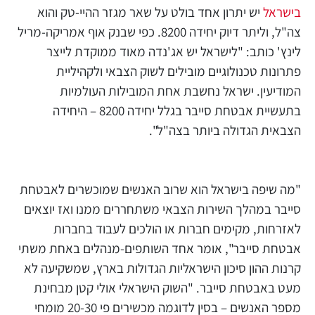
בישראל
יש יתרון אחד בולט על שאר מגזר ההיי-טק והוא
צה"ל, וליתר דיוק יחידה 8200. כפי שבנק אוף אמריקה-מריל
לינץ' כותב: "לישראל יש אג'נדה מאוד ממוקדת לייצר
פתרונות טכנולוגיים מובילים לשוק הצבאי ולקהיליית
המודיעין. ישראל נחשבת אחת המובילות העולמיות
בתעשיית אבטחת סייבר בגלל יחידה 8200 – היחידה
הצבאית הגדולה ביותר בצה"ל".
"מה שיפה בישראל הוא שרוב האנשים שמוכשרים לאבטחת
סייבר במהלך השירות הצבאי משתחררים ממנו ואז יוצאים
לאזרחות, מקימים חברות או הולכים לעבוד בחברות
אבטחת סייבר", אומר אחד השותפים-מנהלים באחת משתי
קרנות ההון סיכון הישראליות הגדולות בארץ, שמשקיעה לא
מעט באבטחת סייבר. "השוק הישראלי אולי קטן מבחינת
מספר האנשים – בסין לדוגמה מכשירים פי 20-30 מומחי