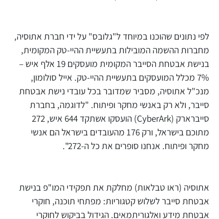
לפי נתונים שהוכנו במיוחד ל"גלובס" על ידי חברת אתוסיה,
מחברות ההשמה המובילות בתעשיית ההיי-טק המקומית,
בנישת אבטחת הסייבר המקומית מועסקים 19 אלף איש –
7% מכלל המועסקים בתעשיית ההיי-טק. אייל סולומון,
מנכ"ל אתוסיה, מסביר שמדובר בכל עובדי נישת אבטחת
סייבר, ולא רק באנשי מחקר ופיתוח. "לדוגמה, בחברת
סייברארק (CyberArk) הועסקו אשתקד 644 איש, 272
מתוכם בישראל, ורק 176 מהעובדים בישראל הם אנשי
מחקר ופיתוח. אנחנו סופרים את כל ה-272".
אתוסיה (ראו טבלאות) מחלקת את תפקידי המו"פ בנישת
אבטחת סייבר לשלוש קטגוריות: מפתחי תוכנה, חוקרי
אבטחת מידע ואלגוריתמאים. הגידול בביקוש לחוקרי