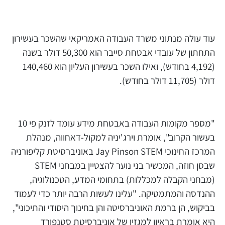
עוד עולה מנתוני משרד העבודה האמריקאי שהשכר בעשירון
התחתון של עובדי אבטחת סייבר הוא 50,300 דולר בשנה
(4,192 בחודש), ואילו השכר בעשירון העליון הוא 140,460
דולר (11,705 דולר בחודש).
"מספר מקומות העבודה באבטחת מידע עומד לזנק פי 10
בעשור הקרוב", אומרת וירג'יניה למקול-דאחווה, מנהלת
המרכז החינוכי Jay Pinson STEM באוניברסיטת קליפורניה
שבסן חוזה, המכשיר בני נוער להצטיין במבחני STEM
(מבחני הקבלה למכללות) בתחומי המדע, הטכנולוגיה,
ההנדסה והמתמטיקה. "עלינו לעשות הרבה יותר כדי לעמוד
בביקוש, הן ברמת האוניברסיטה והן בחינוך היסודי והתיכוני",
היא אומרת בראיון למגזין של אוניברסיטת סטנפורד