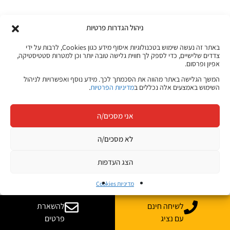
– קורה שמגיע מועמד שאין לו הכשרה מתאימה, אך הוא
ניהול הגדרות פרטיות
נמצא מתאים מהבחינה האישית, ואז הוא עובר הכשרה
באתר זה נעשה שימוש בטכנולוגיות איסוף מידע כגון Cookies, לרבות על ידי
פנימית?
צדדים שלישיים, כדי לספק לך חווית גלישה טובה יותר וכן למטרות סטטיסטיקה,
אפיון ופרסום.
המשך הגלישה באתר מהווה את הסכמתך לכך. מידע נוסף ואפשרויות לניהול
השימוש באמצעים אלה נכללים ב
מדיניות הפרטיות
.
"כן, בוודאי. ברגע שנחליט שיש בינו לבין החברה התאמה
אישית, ויש לו פוטנציאל ללמוד, סביר להניח שנגייס אותו
אני מסכים/ה
ונכשיר אותו אצלנו. למעשה, כל אחד שמתחיל לעבוד אצלנו
צריך לעבור הכשרה על הפתרונות שלנו".
לא מסכים/ה
הצג העדפות
– מהי שיטת הגיוס הכי דומיננטית בחברה?
מדיניות Cookies
לשיחה חינם
להשארת
עם נציג
פרטים
"'חבר מביא חבר'. 30%-40% מעובדי החברה בארץ הגיעו