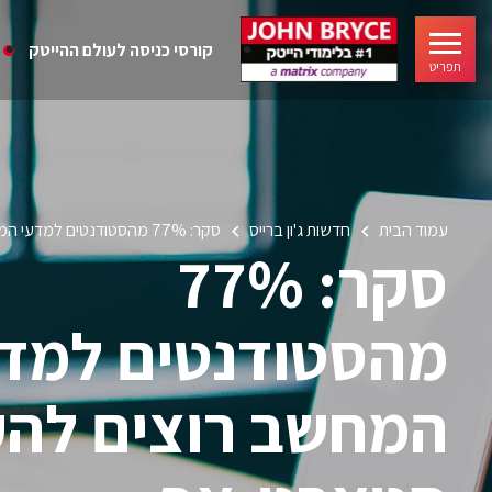
קורסי כניסה לעולם ההייטק
תפריט
עמוד הבית
חדשות ג'ון ברייס
סקר: 77% מהסטודנטים למדעי המחשב רוצים להקים סטארט-אפ
סקר: 77%
מהסטודנטים למדע
המחשב רוצים להק