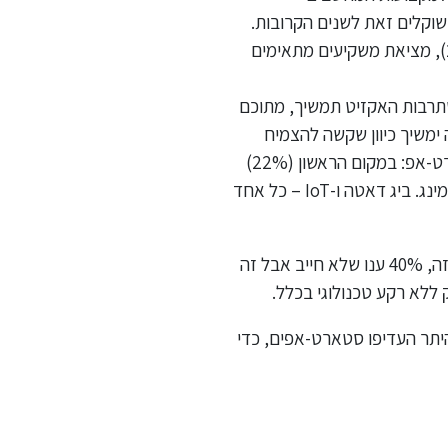
טכנולוגיה: 77% חולמים על סטארט-אפ משלהם, מתוכם 34% ענו תשובה חיובית ישירה ועוד 43% שוקלים זאת לשנים הקרובות.
החסם מספר 1 לדעתם הוא "למצוא רעיון שיתפוס" (33%), אחריו מדורגים חוסר ביטחון כלכלי (25%), מציאת משקיעים מתאימים
לשאלה על תרבות האקזיט בארץ, ואם נכון לישראל כמדינה להמשיך בה, ענו רוב של 86% שתרבות האקזיט תמשיך, מתוכם
 ה-DNA הישראלי ואילו 43% אחרים סבורים שזה ימשיך כיוון שקשה להצמיח
בארץ חברה גלובלית וגדולה. הסקר מציג את הסקטורים שקוסמים לסטודנטים כתחום פעילות לסטארט-אפ: במקום הראשון (22%)
דירגו הסטודנטים את תחום הסייבר שממשיך לרתק ולייצר התלהבות, 18% בחרו במובייל, ו-13% בגיימינג. ביג דאטה ו-IoT – כל אחד
רוב הסטודנטים סבורים שעדיף שליזם הייטק יהיה רקע טכנולוגי, כאשר 27% חשבו שהוא חייב רקע כזה, 40% ענו שלא חייב אבל זה
יתר העדיפו סטארט-אפים, כדי