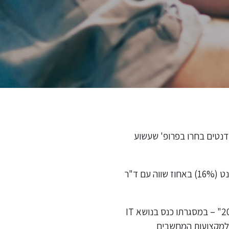
דנטים בחרו בפרופ' שעשוע
אחריהם דירגו הסטודנטים את יזם ההייטק הוותיק דב מורן (19%) ואת גיל שוויד מייסד ומנכ"ל צ'ק פוינט (16%) באחוז שווה עם ד"ר
הסקר נערך בקרב 307 סטודנטים שגילם נע בין 35-20, גברים ונשים כאחד, לכבוד "שבוע אורקל 2017" – במסגרתו כנס בנושא IT
נטים למקצועות המחשבים