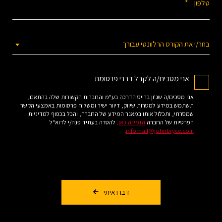
*
טלפון
בחר/י את הקורס הרלוונטי עבורך
אני מסכים/ה לקבל דברי פרסומת
אני מסכים/ה שג'ון ברייס הדרכה בע"מ והחברות הקשורות שלה בהתאם,
תשתמש במידע למטרות שיווק, דיוור ישיר ומשלוח פרסומות באמצעי הקשר
שמסרתי, ותכלול אותו במאגר המידע של החברה, והכל בכפוף למדיניות
הפרטיות של החברה
הזמינה כאן
. להסרה בעתיד פנה/י לדוא"ל
.
infomail@johnbryce.co.il
דברו איתי