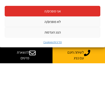
אני מסכים/ה
לא מסכים/ה
הצג העדפות
מדיניות Cookies
לשיחה חינם
להשארת
עם נציג
פרטים
ללמוד בג'ון ברייס
כל קורסי ההכשרה לעולם ההייטק
פתרונות למידה והדרכה
ג'ון ברייס השמה