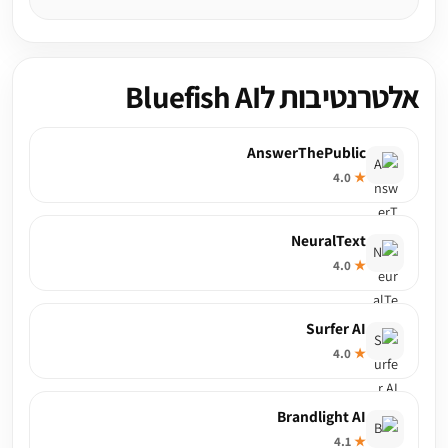
אלטרנטיבות לBluefish AI
AnswerThePublic
4.0
★
NeuralText
4.0
★
Surfer AI
4.0
★
Brandlight AI
4.1
★