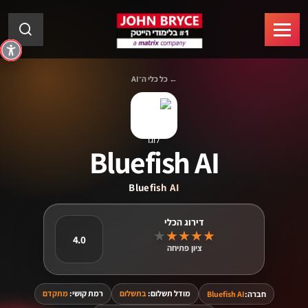
← כל כלי ה־AI
Bluefish AI
Bluefish AI
★
★
★
★
★
4.0
ציון פתיחה
מודל תשלום:
בתשלום
רמת קושי:
מתקדם
חברה:
Bluefish AI