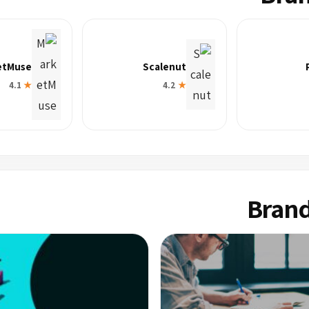
etMuse
Scalenut
4.1
★
4.2
★