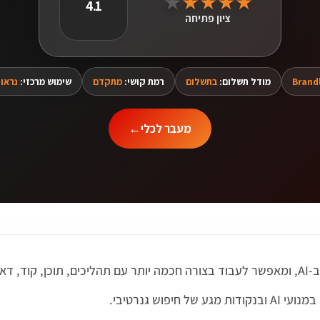
★
★
★
★
★
4.1
ציון פתיחה
Brand
מודל תשלום:
בתשלום
רמת קושי:
מתקדם
שימוש מרכזי:
נראות
מעבר לכלי
←
וש גנרטיבי.