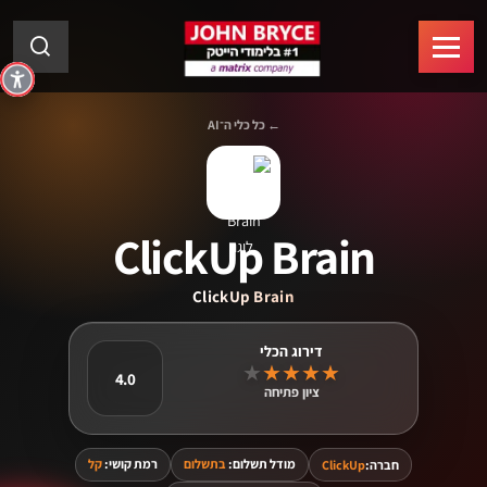
← כל כלי ה־AI
ClickUp Brain
ClickUp Brain
★
★
★
★
★
4.0
ציון פתיחה
מודל תשלום:
בתשלום
רמת קושי:
קל
חברה:
ClickUp