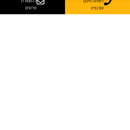
לשיחה חינם
להשארת
עם נציג
פרטים
יש לך שאלות? רוצה
עוד מידע?
נשמח לייעץ, ללוות ולענות על כל השאלות
*
שם מלא
*
אימייל