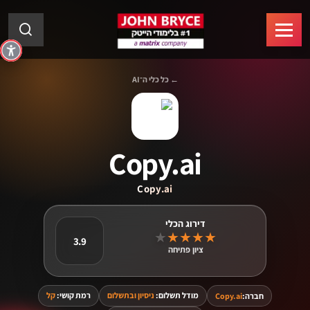
← כל כלי ה־AI
Copy.ai
Copy.ai
★
★
★
★
★
3.9
ציון פתיחה
מודל תשלום:
ניסיון ובתשלום
רמת קושי:
קל
חברה:
Copy.ai