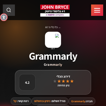
← כל כלי ה־AI
Grammarly
Grammarly
★
★
★
★
★
4.2
ציון פתיחה
מודל תשלום:
ניסיון ובתשלום
רמת קושי:
קל
חברה:
Grammarly