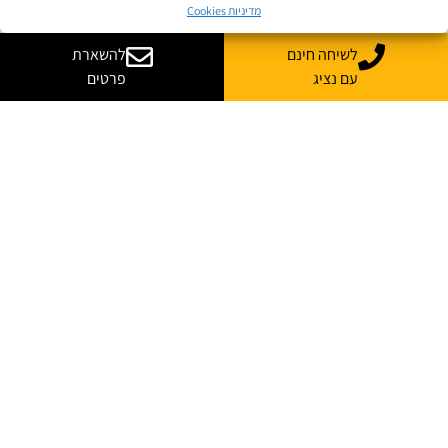
מדיניות Cookies
לשיחה חינם
להשארת
עם נציג
פרטים
יש לך שאלות? רוצה
עוד מידע?
נשמח לייעץ, ללוות ולענות על כל השאלות
*
שם מלא