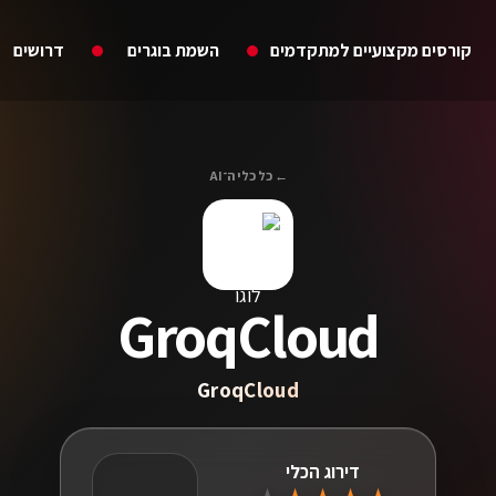
קורסים מקצועיים למתקדמים
השמת בוגרים
דרושים
← כל כלי ה־AI
GroqCloud
GroqCloud