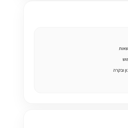
שאות
מוש
ן ובקרה