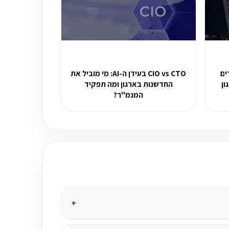
ים: 5 צעדים
CIO vs CTO בעידן ה-AI: מי מוביל את
ון
החדשנות בארגון ומה תפקיד
המנמ"ר?