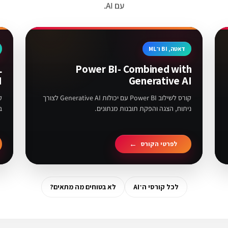
עם AI.
דאטה, BI ו־ML
L
Power BI- Combined with
I
Generative AI
קורס לשילוב Power BI עם יכולות Generative AI לצורך
ניתוח, הצגה והפקת תובנות מנתונים.
ב
לפרטי הקורס
לכל קורסי ה־AI
לא בטוחים מה מתאים?