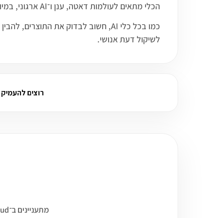
הכלי מתאים לעולמות דאטה, ענן ו־AI ארגוני, במיוחד כאשר רוצים לשלב מודלים, ניתוח נתונים, חיפוש סמנטי או יישומי GenAI בסביבת עבודה מקצועית.
כמו בכל כלי AI, חשוב לבדוק את התו
לשיקול דעת אנושי.
רוצים להעמיק על GroqCloud? שאל