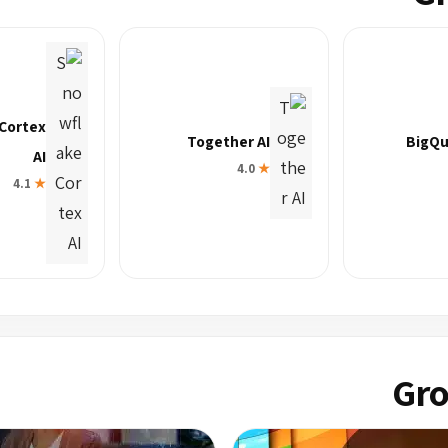
Cortex
Together AI
BigQu
AI
4.0
★
4.1
★