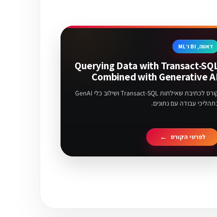
דאטה, BI ו־ML
Querying Data with Transact-SQ
Combined with Generative A
קורס לכתיבת שאילתות Transact-SQL ושילוב כלי GenAI
תהליכי עבודה עם נתונים.
לפרטי הקורס