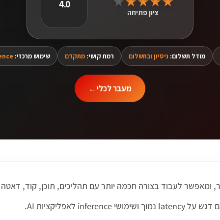
★
★
★
★
★
4.0
ציון פתיחה
מודל תשלום:
ניסיון ובתשלום
רמת קושי:
מתקדם
שימוש מרכזי:
ference
מעבר לכלי
←
i לאפליקציות AI.