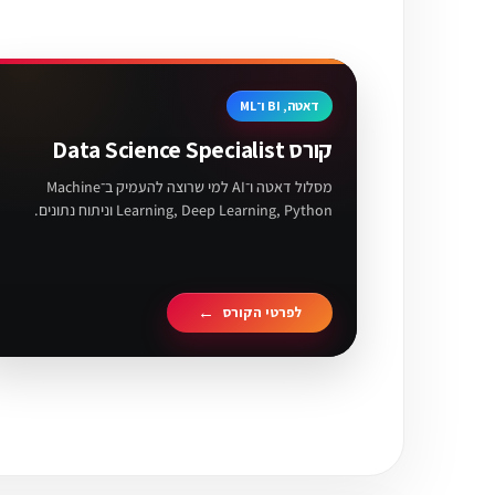
דאטה, BI ו־ML
קורס Data Science Specialist
מסלול דאטה ו־AI למי שרוצה להעמיק ב־Machine
Learning, Deep Learning, Python וניתוח נתונים.
לפרטי הקורס