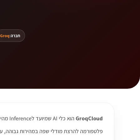
חברה:
Groq
GroqCloud
הוא כלי AI שמיועד לInference מהיר, ומאפשר לעבוד בצורה חכמה יותר עם תהליכים, תוכן, קוד, דאטה או מדיה לפי תחום השימוש שלו.
פלטפורמה להרצת מודלי שפה במהירות גבוהה, עם דגש על latency נמוך ושימושי nference