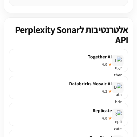
אלטרנטיבות לPerplexity Sonar
API
Together AI
4.0
★
Databricks Mosaic AI
4.2
★
Replicate
4.0
★