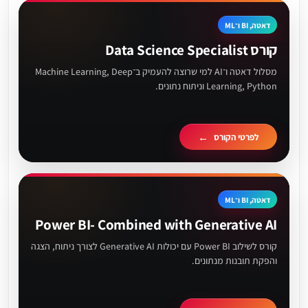
דאטה, BI ו־ML
קורס Data Science Specialist
מסלול דאטה ו־AI למי שרוצה להעמיק ב־Machine Learning, Deep
Learning, Python וניתוח נתונים.
לפרטי הקורס
דאטה, BI ו־ML
Power BI- Combined with Generative AI
קורס לשילוב Power BI עם יכולות Generative AI לצורך ניתוח, הצגה
והפקת תובנות מנתונים.