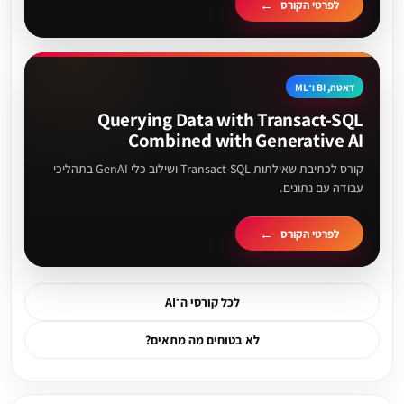
לפרטי הקורס
דאטה, BI ו־ML
Querying Data with Transact-SQL
Combined with Generative AI
קורס לכתיבת שאילתות Transact-SQL ושילוב כלי GenAI בתהליכי
עבודה עם נתונים.
לפרטי הקורס
לכל קורסי ה־AI
לא בטוחים מה מתאים?