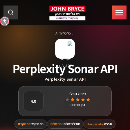
← כל כלי ה־AI
Perplexity Sonar API
Perplexity Sonar API
★
★
★
★
★
4.0
ציון פתיחה
מודל תשלום:
בתשלום
רמת קושי:
מתקדם
חברה:
Perplexity